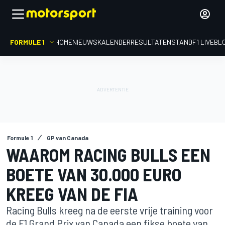
FORMULE 1
HOME
NIEUWS
KALENDER
RESULTATEN
STAND
F1 LIVEBL
Formule 1
GP van Canada
WAAROM RACING BULLS EEN
BOETE VAN 30.000 EURO
KREEG VAN DE FIA
Racing Bulls kreeg na de eerste vrije training voor
de F1 Grand Prix van Canada een fikse boete van