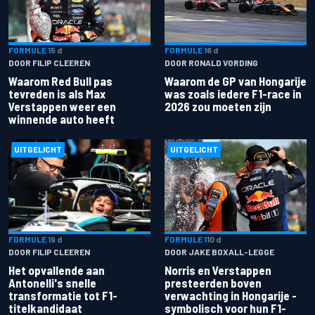
FORMULE 1
5 d
FORMULE 1
6 d
DOOR FILIP CLEEREN
DOOR RONALD VORDING
Waarom Red Bull pas
Waarom de GP van Hongarije
tevreden is als Max
was zoals iedere F1-race in
Verstappen weer een
2026 zou moeten zijn
winnende auto heeft
UITGELICHT
UITGELICHT
FORMULE 1
9 d
FORMULE 1
10 d
DOOR FILIP CLEEREN
DOOR JAKE BOXALL-LEGGE
Het opvallende aan
Norris en Verstappen
Antonelli's snelle
presteerden boven
transformatie tot F1-
verwachting in Hongarije -
titelkandidaat
symbolisch voor hun F1-