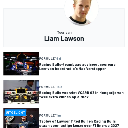
Meer van
Liam Lawson
FORMULE 1
6 d
Racing Bulls-teambaas adviseert coureurs:
Leer van boordradio's Max Verstappen
FORMULE 1
14 d
Racing Bulls voorziet VCARB 03 in Hongarije van
twee extra vinnen op airbox
UITGELICHT
FORMULE 1
1 m
Tsolov of Lawson? Red Bull en Racing Bulls
staan voor lastige keuze over F1 line-up 2027