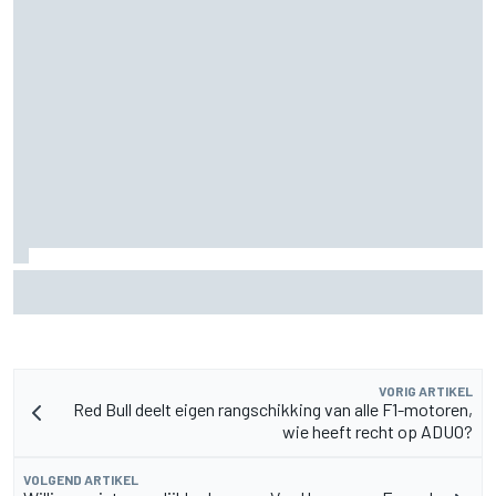
MotoGP Britse GP: teruggekeerde Marco Bezzecchi
snelste op vrijdag, Aprilia domineert
VORIG ARTIKEL
Red Bull deelt eigen rangschikking van alle F1-motoren,
wie heeft recht op ADUO?
VOLGEND ARTIKEL