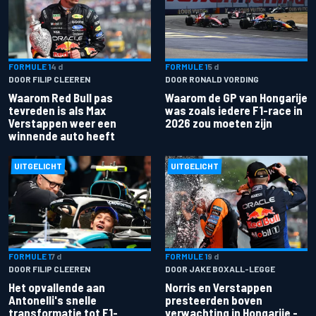
FORMULE 1
4 d
FORMULE 1
5 d
DOOR FILIP CLEEREN
DOOR RONALD VORDING
Waarom Red Bull pas
Waarom de GP van Hongarije
tevreden is als Max
was zoals iedere F1-race in
Verstappen weer een
2026 zou moeten zijn
winnende auto heeft
UITGELICHT
UITGELICHT
FORMULE 1
7 d
FORMULE 1
9 d
DOOR FILIP CLEEREN
DOOR JAKE BOXALL-LEGGE
Het opvallende aan
Norris en Verstappen
Antonelli's snelle
presteerden boven
transformatie tot F1-
verwachting in Hongarije -