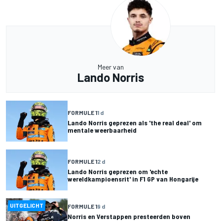
Meer van
Lando Norris
FORMULE 1
1 d
Lando Norris geprezen als 'the real deal' om
mentale weerbaarheid
FORMULE 1
2 d
Lando Norris geprezen om 'echte
wereldkampioensrit' in F1 GP van Hongarije
UITGELICHT
FORMULE 1
9 d
Norris en Verstappen presteerden boven