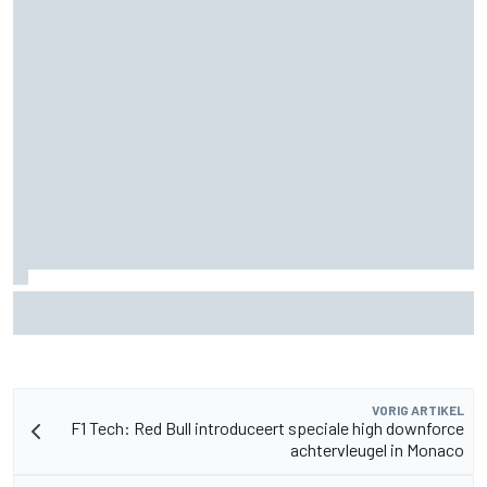
James Vowles blijft positief ondanks moeizame start
Williams 2026
VORIG ARTIKEL
F1 Tech: Red Bull introduceert speciale high downforce
achtervleugel in Monaco