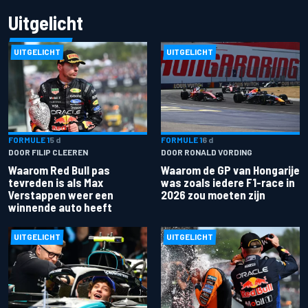
Uitgelicht
UITGELICHT
UITGELICHT
FORMULE 1
5 d
FORMULE 1
6 d
DOOR FILIP CLEEREN
DOOR RONALD VORDING
Waarom Red Bull pas
Waarom de GP van Hongarije
tevreden is als Max
was zoals iedere F1-race in
Verstappen weer een
2026 zou moeten zijn
winnende auto heeft
UITGELICHT
UITGELICHT