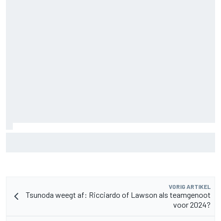
MotoGP Grand Prix van Groot-Brittannië 2026: tijden,
uitzending en meer
VORIG ARTIKEL
Tsunoda weegt af: Ricciardo of Lawson als teamgenoot
voor 2024?