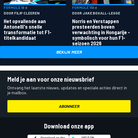
FORMULE 1
9 d
FORMULE 1
10 d
DOOR FILIP CLEEREN
DOOR JAKE BOXALL-LEGGE
Het opvallende aan
Norris en Verstappen
Antonelli's snelle
presteerden boven
transformatie tot F1-
verwachting in Hongarije -
titelkandidaat
symbolisch voor hun F1-
seizoen 2026
BEKIJK MEER
Meld je aan voor onze nieuwsbrief
Ontvang het laatste nieuws, updates en speciale acties direct in
je mailbox.
ABONNEER
Download onze app