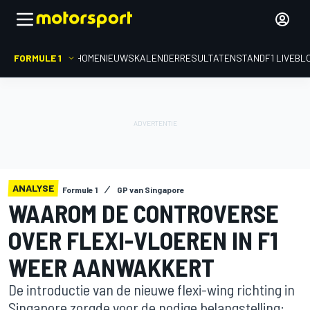
FORMULE 1
HOME
NIEUWS
KALENDER
RESULTATEN
STAND
F1 LIVEBL
ANALYSE
Formule 1
GP van Singapore
WAAROM DE CONTROVERSE
OVER FLEXI-VLOEREN IN F1
WEER AANWAKKERT
De introductie van de nieuwe flexi-wing richting in
Singapore zorgde voor de nodige belangstelling: