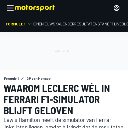
FORMULE 1
HOME
NIEUWS
KALENDER
RESULTATEN
STAND
F1 LIVEBL
Formule 1
GP van Monaco
WAAROM LECLERC WÉL IN
FERRARI F1-SIMULATOR
BLIJFT GELOVEN
Lewis Hamilton heeft de simulator van Ferrari
links laten liggen, omdat hij vindt dat de resultaten