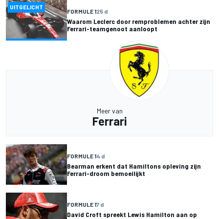
UITGELICHT
FORMULE 1
25 d
Waarom Leclerc door remproblemen achter zijn
Ferrari-teamgenoot aanloopt
Meer van
Ferrari
FORMULE 1
4 d
Bearman erkent dat Hamiltons opleving zijn
Ferrari-droom bemoeilijkt
FORMULE 1
7 d
David Croft spreekt Lewis Hamilton aan op