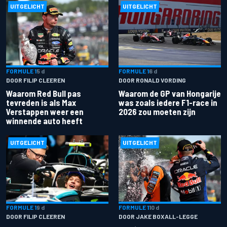
UITGELICHT
UITGELICHT
FORMULE 1
5 d
FORMULE 1
6 d
DOOR FILIP CLEEREN
DOOR RONALD VORDING
Waarom Red Bull pas
Waarom de GP van Hongarije
tevreden is als Max
was zoals iedere F1-race in
Verstappen weer een
2026 zou moeten zijn
winnende auto heeft
UITGELICHT
UITGELICHT
FORMULE 1
9 d
FORMULE 1
10 d
DOOR FILIP CLEEREN
DOOR JAKE BOXALL-LEGGE