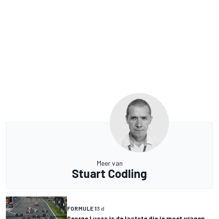
Meer van
Stuart Codling
FORMULE 1
3 d
George Lucas is de laatste die je moet vragen