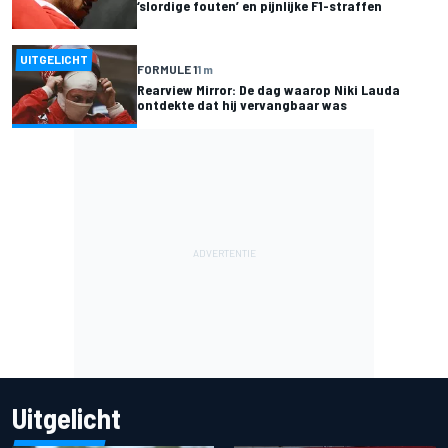
‘slordige fouten’ en pijnlijke F1-straffen
UITGELICHT
FORMULE 1
1 m
Rearview Mirror: De dag waarop Niki Lauda
ontdekte dat hij vervangbaar was
Uitgelicht