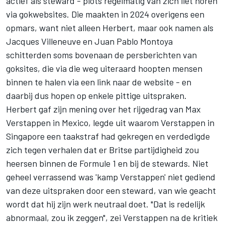
actief als steward - plots regelmatig van zich liet horen
via gokwebsites. Die maakten in 2024 overigens een
opmars, want niet alleen Herbert, maar ook namen als
Jacques Villeneuve
en Juan Pablo Montoya
schitterden soms bovenaan de persberichten van
goksites, die via die weg uiteraard hoopten mensen
binnen te halen via een link naar de website - en
daarbij dus hopen op enkele pittige uitspraken.
Herbert gaf zijn
mening over het rijgedrag
van
Max
Verstappen
in Mexico,
legde uit waarom Verstappen in
Singapore een taakstraf had gekregen
en verdedigde
zich tegen verhalen dat er Britse partijdigheid zou
heersen binnen de Formule 1 en bij de stewards. Niet
geheel verrassend was 'kamp Verstappen' niet gediend
van deze uitspraken door een steward, van wie geacht
wordt dat hij zijn werk neutraal doet. "Dat is redelijk
abnormaal, zou ik zeggen", zei Verstappen na de kritiek