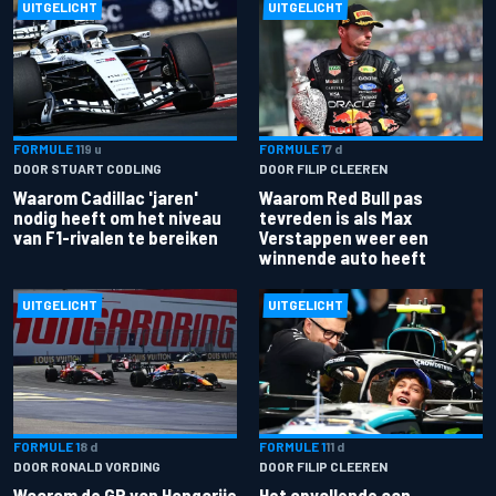
UITGELICHT
UITGELICHT
FORMULE 1
19 u
FORMULE 1
7 d
DOOR STUART CODLING
DOOR FILIP CLEEREN
Waarom Cadillac 'jaren'
Waarom Red Bull pas
nodig heeft om het niveau
tevreden is als Max
van F1-rivalen te bereiken
Verstappen weer een
winnende auto heeft
UITGELICHT
UITGELICHT
FORMULE 1
8 d
FORMULE 1
11 d
DOOR RONALD VORDING
DOOR FILIP CLEEREN
Waarom de GP van Hongarije
Het opvallende aan