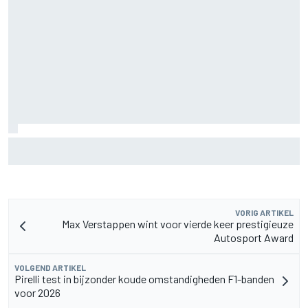
Waarom Jorge Martin en Ai Ogura ride-height-problemen
hadden ondanks MotoGP-verbod op holeshot-devices
VORIG ARTIKEL
Max Verstappen wint voor vierde keer prestigieuze
Autosport Award
VOLGEND ARTIKEL
Pirelli test in bijzonder koude omstandigheden F1-banden
voor 2026