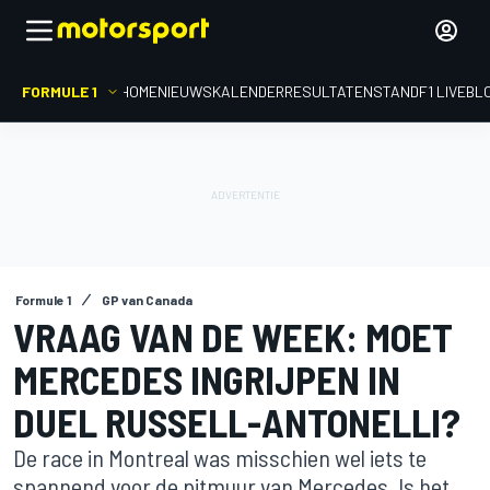
FORMULE 1
HOME
NIEUWS
KALENDER
RESULTATEN
STAND
F1 LIVEBL
Formule 1
GP van Canada
VRAAG VAN DE WEEK: MOET
MERCEDES INGRIJPEN IN
DUEL RUSSELL-ANTONELLI?
De race in Montreal was misschien wel iets te
spannend voor de pitmuur van Mercedes. Is het