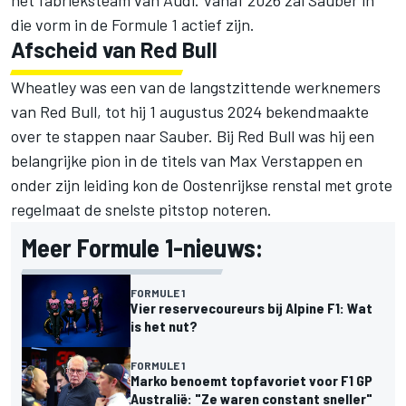
het fabrieksteam van Audi. Vanaf 2026 zal Sauber in
die vorm in de Formule 1 actief zijn.
Afscheid van Red Bull
Wheatley was een van de langstzittende werknemers
van Red Bull, tot hij 1 augustus 2024 bekendmaakte
over te stappen naar Sauber. Bij Red Bull was hij een
belangrijke pion in de titels van
Max Verstappen
en
onder zijn leiding kon de Oostenrijkse renstal met grote
regelmaat de snelste pitstop noteren.
Meer Formule 1-nieuws:
FORMULE 1
Vier reservecoureurs bij Alpine F1: Wat
is het nut?
FORMULE 1
Marko benoemt topfavoriet voor F1 GP
Australië: "Ze waren constant sneller"