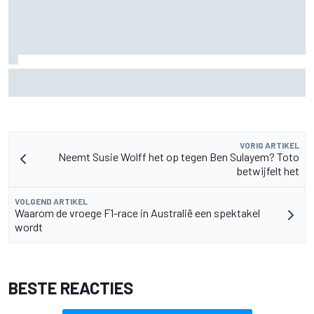
Pedro Acosta houdt hoop op eerste MotoGP-zege met KTM
VORIG ARTIKEL
Neemt Susie Wolff het op tegen Ben Sulayem? Toto
betwijfelt het
VOLGEND ARTIKEL
Waarom de vroege F1-race in Australië een spektakel
wordt
BESTE REACTIES