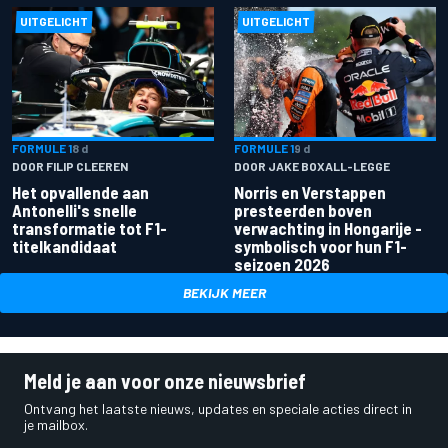
UITGELICHT
UITGELICHT
FORMULE 1
8 d
FORMULE 1
9 d
DOOR FILIP CLEEREN
DOOR JAKE BOXALL-LEGGE
Het opvallende aan
Norris en Verstappen
Antonelli's snelle
presteerden boven
transformatie tot F1-
verwachting in Hongarije -
titelkandidaat
symbolisch voor hun F1-
seizoen 2026
BEKIJK MEER
Meld je aan voor onze nieuwsbrief
Ontvang het laatste nieuws, updates en speciale acties direct in
je mailbox.