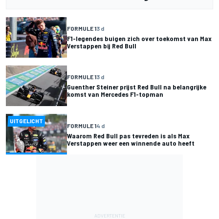
FORMULE 1
3 d
F1-legendes buigen zich over toekomst van Max
Verstappen bij Red Bull
FORMULE 1
3 d
Guenther Steiner prijst Red Bull na belangrijke
komst van Mercedes F1-topman
UITGELICHT
FORMULE 1
4 d
Waarom Red Bull pas tevreden is als Max
Verstappen weer een winnende auto heeft