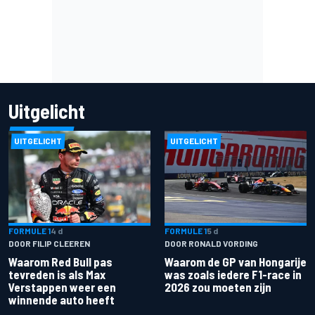
Uitgelicht
UITGELICHT
UITGELICHT
FORMULE 1
4 d
FORMULE 1
5 d
DOOR FILIP CLEEREN
DOOR RONALD VORDING
Waarom Red Bull pas
Waarom de GP van Hongarije
tevreden is als Max
was zoals iedere F1-race in
Verstappen weer een
2026 zou moeten zijn
winnende auto heeft