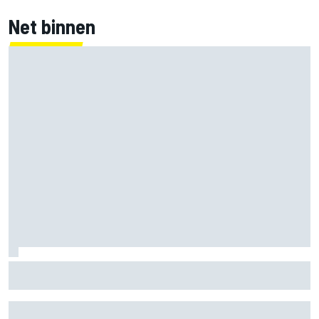
Net binnen
MotoGP Grand Prix van Groot-Brittannië 2026: tijden,
uitzending en meer