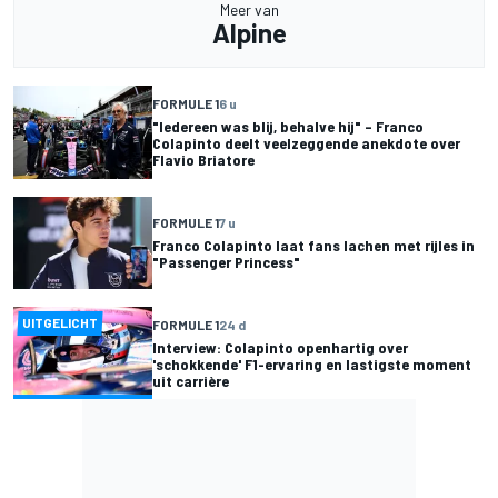
Meer van
Alpine
FORMULE 1
6 u
"Iedereen was blij, behalve hij" – Franco
Colapinto deelt veelzeggende anekdote over
Flavio Briatore
FORMULE 1
7 u
Franco Colapinto laat fans lachen met rijles in
"Passenger Princess"
UITGELICHT
FORMULE 1
24 d
Interview: Colapinto openhartig over
'schokkende' F1-ervaring en lastigste moment
uit carrière