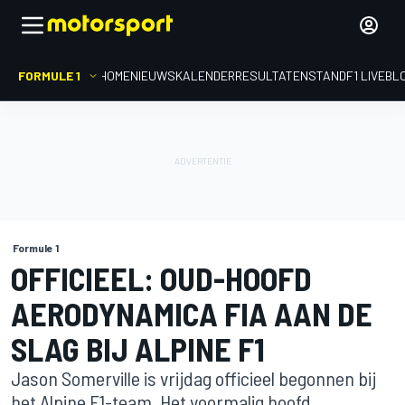
FORMULE 1
HOME
NIEUWS
KALENDER
RESULTATEN
STAND
F1 LIVEBL
Formule 1
OFFICIEEL: OUD-HOOFD
AERODYNAMICA FIA AAN DE
SLAG BIJ ALPINE F1
Jason Somerville is vrijdag officieel begonnen bij
het Alpine F1-team. Het voormalig hoofd