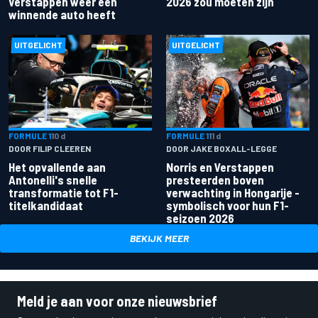
Verstappen weer een
2026 zou moeten zijn
winnende auto heeft
UITGELICHT
UITGELICHT
FORMULE 1
10 d
FORMULE 1
11 d
DOOR FILIP CLEEREN
DOOR JAKE BOXALL-LEGGE
Het opvallende aan
Norris en Verstappen
Antonelli's snelle
presteerden boven
transformatie tot F1-
verwachting in Hongarije -
titelkandidaat
symbolisch voor hun F1-
seizoen 2026
BEKIJK MEER
Meld je aan voor onze nieuwsbrief