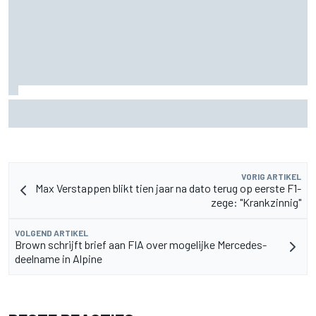
F2-talent Rafael Camara reageert op Haas F1-geruchten
voor 2027
VORIG ARTIKEL
Max Verstappen blikt tien jaar na dato terug op eerste F1-
zege: "Krankzinnig"
VOLGEND ARTIKEL
Brown schrijft brief aan FIA over mogelijke Mercedes-
deelname in Alpine