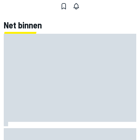
Net binnen
Jorge Martin ‘uit het dal’ na dominante sprintzege op
Silverstone