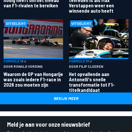
nodig heeft om het niveau
tevreden is als Max
van F1-rivalen te bereiken
Verstappen weer een
winnende auto heeft
UITGELICHT
UITGELICHT
FORMULE 1
8 d
FORMULE 1
11 d
DOOR RONALD VORDING
DOOR FILIP CLEEREN
Waarom de GP van Hongarije
Het opvallende aan
was zoals iedere F1-race in
Antonelli's snelle
2026 zou moeten zijn
transformatie tot F1-
titelkandidaat
BEKIJK MEER
Meld je aan voor onze nieuwsbrief