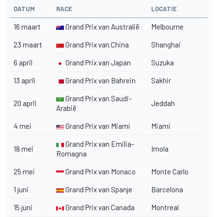
DATUM
RACE
LOCATIE
16 maart
Grand Prix van Australië
Melbourne
23 maart
Grand Prix van China
Shanghai
6 april
Grand Prix van Japan
Suzuka
13 april
Grand Prix van Bahrein
Sakhir
Grand Prix van Saudi-
20 april
Jeddah
Arabië
4 mei
Grand Prix van Miami
Miami
Grand Prix van Emilia-
18 mei
Imola
Romagna
25 mei
Grand Prix van Monaco
Monte Carlo
1 juni
Grand Prix van Spanje
Barcelona
15 juni
Grand Prix van Canada
Montreal