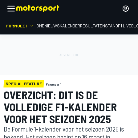
FORMULE 1
HOME
NIEUWS
KALENDER
RESULTATEN
STAND
F1 LIVEBL
SPECIAL FEATURE
Formule 1
OVERZICHT: DIT IS DE
VOLLEDIGE F1-KALENDER
VOOR HET SEIZOEN 2025
De Formule 1-kalender voor het seizoen 2025 is
bekend. Het seizoen begint op 16 maart in