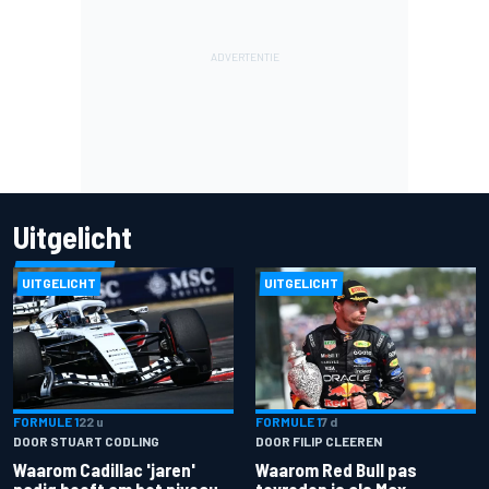
Uitgelicht
UITGELICHT
UITGELICHT
FORMULE 1
22 u
FORMULE 1
7 d
DOOR STUART CODLING
DOOR FILIP CLEEREN
Waarom Cadillac 'jaren'
Waarom Red Bull pas