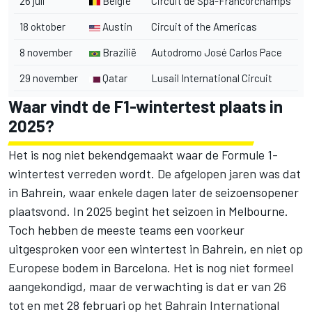
26 juli
België
Circuit de Spa-Francorchamps
18 oktober
Austin
Circuit of the Americas
8 november
Brazilië
Autodromo José Carlos Pace
29 november
Qatar
Lusail International Circuit
Waar vindt de F1-wintertest plaats in
2025?
Het is nog niet bekendgemaakt waar de Formule 1-
wintertest verreden wordt. De afgelopen jaren was dat
in Bahrein, waar enkele dagen later de seizoensopener
plaatsvond. In 2025 begint het seizoen in Melbourne.
Toch hebben de meeste teams een voorkeur
uitgesproken voor een wintertest in Bahrein, en niet op
Europese bodem in Barcelona. Het is nog niet formeel
aangekondigd, maar de verwachting is dat er van 26
tot en met 28 februari op het Bahrain International