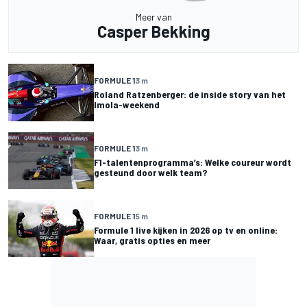
Meer van
Casper Bekking
FORMULE 1
3 m
Roland Ratzenberger: de inside story van het
Imola-weekend
FORMULE 1
3 m
F1-talentenprogramma’s: Welke coureur wordt
gesteund door welk team?
FORMULE 1
5 m
Formule 1 live kijken in 2026 op tv en online:
Waar, gratis opties en meer