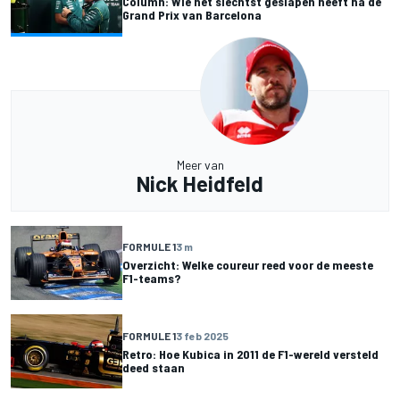
Column: Wie het slechtst geslapen heeft na de
Grand Prix van Barcelona
Meer van
Nick Heidfeld
FORMULE 1
3 m
Overzicht: Welke coureur reed voor de meeste
F1-teams?
FORMULE 1
3 feb 2025
Retro: Hoe Kubica in 2011 de F1-wereld versteld
deed staan