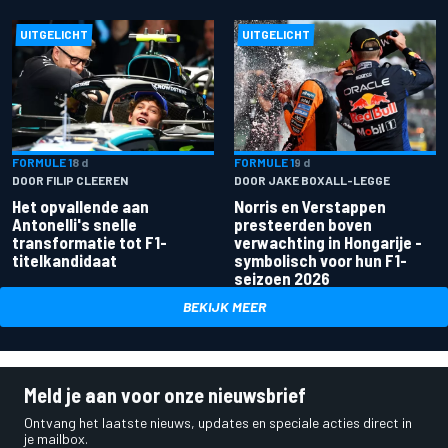
UITGELICHT
UITGELICHT
FORMULE 1
8 d
FORMULE 1
9 d
DOOR FILIP CLEEREN
DOOR JAKE BOXALL-LEGGE
Het opvallende aan
Norris en Verstappen
Antonelli's snelle
presteerden boven
transformatie tot F1-
verwachting in Hongarije -
titelkandidaat
symbolisch voor hun F1-
seizoen 2026
BEKIJK MEER
Meld je aan voor onze nieuwsbrief
Ontvang het laatste nieuws, updates en speciale acties direct in
je mailbox.