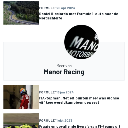
FORMULE 1
20 apr 2023
Daniel Ricciardo met Formule 1-auto naar de
Nordschleife
Meer van
Manor Racing
FORMULE 1
18 jun 2024
FIA-topman: Met elf punten meer was Alonso
vijf keer wereldkampioen geweest
FORMULE 1
1 okt 2023
Fraaie en opvallende livery's van F1-teams uit