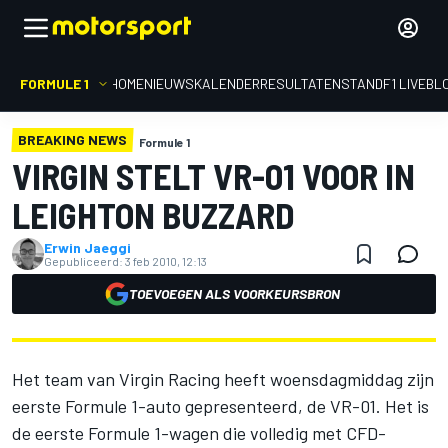
FORMULE 1
HOME
NIEUWS
KALENDER
RESULTATEN
STAND
F1 LIVEBL
BREAKING NEWS
Formule 1
VIRGIN STELT VR-01 VOOR IN
LEIGHTON BUZZARD
Erwin Jaeggi
Gepubliceerd:
3 feb 2010, 12:13
TOEVOEGEN ALS VOORKEURSBRON
Het team van Virgin Racing heeft woensdagmiddag zijn
eerste Formule 1-auto gepresenteerd, de VR-01. Het is
de eerste Formule 1-wagen die volledig met CFD-