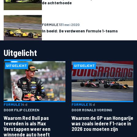
de achterhoede
FORMULE 1
31 mei 2020
In beeld: De verdwenen Formule 1-teams
Uitgelicht
UITGELICHT
UITGELICHT
FORMULE 1
4 d
FORMULE 1
5 d
DOOR FILIP CLEEREN
DOOR RONALD VORDING
Waarom Red Bull pas
Waarom de GP van Hongarije
tevreden is als Max
was zoals iedere F1-race in
Verstappen weer een
2026 zou moeten zijn
winnende auto heeft