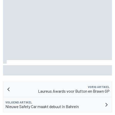
Waarom F1 nog altijd maar één Grand Prix zelf organiseert
VORIG ARTIKEL
Laureus Awards voor Button en Brawn GP
VOLGEND ARTIKEL
Nieuwe Safety Car maakt debuut in Bahrein