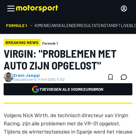
FORMULE 1
HOME
NIEUWS
KALENDER
RESULTATEN
STAND
F1 LIVEBL
BREAKING NEWS
Formule 1
VIRGIN: "PROBLEMEN MET
AUTO ZIJN OPGELOST"
Erwin Jaeggi
Gepubliceerd:
11 mrt 2010, 11:52
TOEVOEGEN ALS VOORKEURSBRON
Volgens Nick Wirth, de technisch directeur van Virgin
Racing, zijn alle problemen met de VR-01 opgelost.
Tijdens de wintertestsessies in Spanje werd het nieuwe