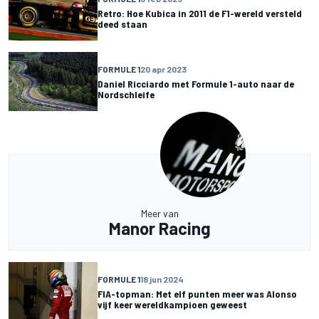
Retro: Hoe Kubica in 2011 de F1-wereld versteld
deed staan
FORMULE 1
20 apr 2023
Daniel Ricciardo met Formule 1-auto naar de
Nordschleife
Meer van
Manor Racing
FORMULE 1
18 jun 2024
FIA-topman: Met elf punten meer was Alonso
vijf keer wereldkampioen geweest