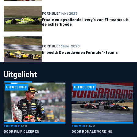
FORMULE 1
1 okt 2023
Fraaie en opvallende livery's van F1-teams uit
de achterhoede
FORMULE 1
31 mei 2020
In beeld: De verdwenen Formule 1-teams
Uitgelicht
UITGELICHT
UITGELICHT
FORMULE 1
3 d
FORMULE 1
4 d
DOOR FILIP CLEEREN
DOOR RONALD VORDING