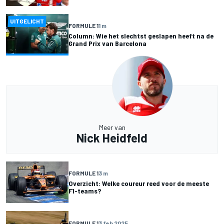
UITGELICHT
FORMULE 1
1 m
Column: Wie het slechtst geslapen heeft na de
Grand Prix van Barcelona
Meer van
Nick Heidfeld
FORMULE 1
3 m
Overzicht: Welke coureur reed voor de meeste
F1-teams?
FORMULE 1
3 feb 2025