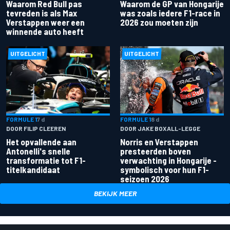
Waarom Red Bull pas
Waarom de GP van Hongarije
tevreden is als Max
was zoals iedere F1-race in
Verstappen weer een
2026 zou moeten zijn
winnende auto heeft
UITGELICHT
UITGELICHT
FORMULE 1
7 d
FORMULE 1
8 d
DOOR FILIP CLEEREN
DOOR JAKE BOXALL-LEGGE
Het opvallende aan
Norris en Verstappen
Antonelli's snelle
presteerden boven
transformatie tot F1-
verwachting in Hongarije -
titelkandidaat
symbolisch voor hun F1-
seizoen 2026
BEKIJK MEER