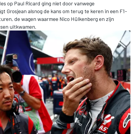
des
op Paul Ricard ging niet door vanwege
ijgt Grosjean alsnog de kans om terug te keren in een F1-
besturen, de wagen waarmee
Nico Hülkenberg
en zijn
ssen
uitkwamen.