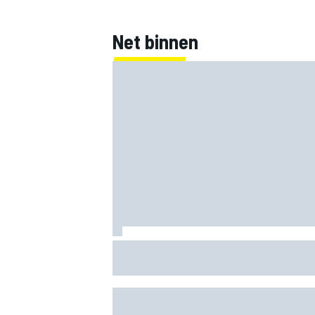
Net binnen
MEER RACEKLASSEN
Clark, Senna, Antonelli – zo ontwikkelde
leeftijdsrecord voor de grand chelem