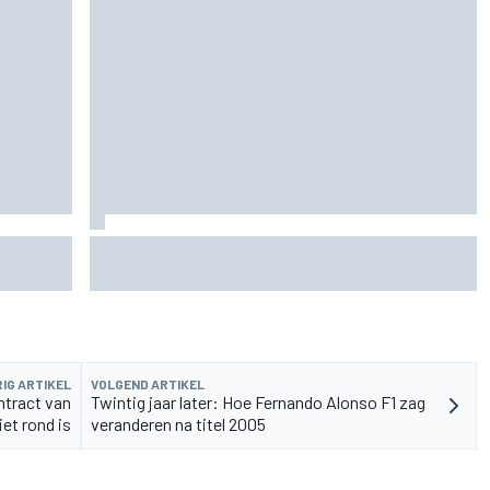
rvangen
MotoGP Grand Prix van Groot-Brittannië 2026:
tijden, uitzending en meer
IG ARTIKEL
VOLGEND ARTIKEL
tract van
Twintig jaar later: Hoe Fernando Alonso F1 zag
iet rond is
veranderen na titel 2005