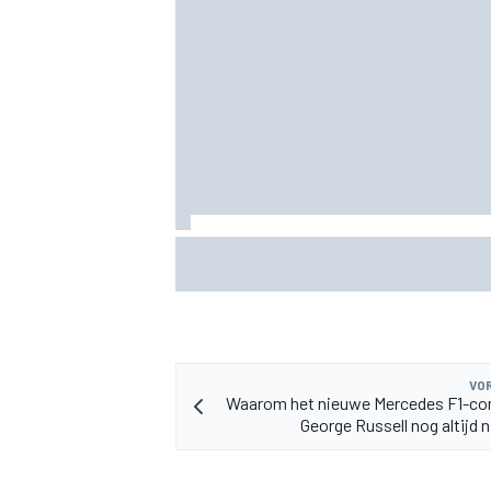
KTM mag afwijkend motoronderdeel ve
voor GP van Aragón
VOR
Waarom het nieuwe Mercedes F1-con
George Russell nog altijd n