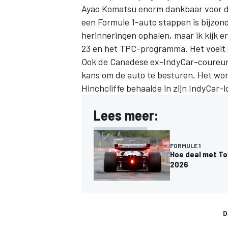
Ayao Komatsu enorm dankbaar voor deze
een Formule 1-auto stappen is bijzond
herinneringen ophalen, maar ik kijk er
23 en het TPC-programma. Het voelt s
Ook de Canadese ex-IndyCar-coureur e
kans om de auto te besturen. Het wor
Hinchcliffe behaalde in zijn IndyCar
Lees meer:
FORMULE 1
Hoe deal met Toy
2026
D