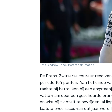
INDYCAR
Foto: Andrew Hone / Motorsport Images
De Frans-Zwitserse coureur reed van 
periode 104 punten. Aan het einde van
raakte hij betrokken bij een angstaan
vatte vlam door een gescheurde brands
WEC
DTM
en wist hij zichzelf te bevrijden, al 
laatste twee races van dat jaar werd 