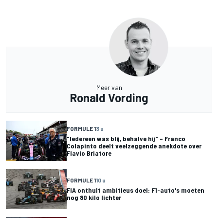
Meer van
Ronald Vording
FORMULE 1
3 u
"Iedereen was blij, behalve hij" – Franco
Colapinto deelt veelzeggende anekdote over
Flavio Briatore
FORMULE 1
10 u
FIA onthult ambitieus doel: F1-auto's moeten
nog 80 kilo lichter