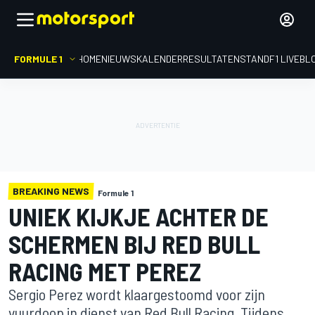
FORMULE 1
HOME
NIEUWS
KALENDER
RESULTATEN
STAND
F1 LIVEBL
BREAKING NEWS
Formule 1
UNIEK KIJKJE ACHTER DE
SCHERMEN BIJ RED BULL
RACING MET PEREZ
Sergio Perez wordt klaargestoomd voor zijn
vuurdoop in dienst van Red Bull Racing. Tijdens