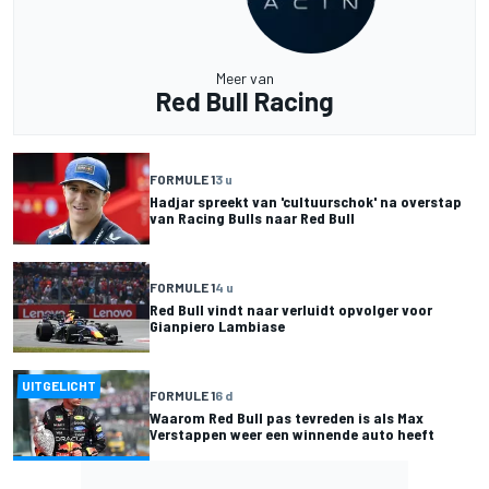
Meer van
Red Bull Racing
FORMULE 1
3 u
Hadjar spreekt van 'cultuurschok' na overstap
van Racing Bulls naar Red Bull
FORMULE 1
4 u
Red Bull vindt naar verluidt opvolger voor
Gianpiero Lambiase
UITGELICHT
FORMULE 1
6 d
Waarom Red Bull pas tevreden is als Max
Verstappen weer een winnende auto heeft