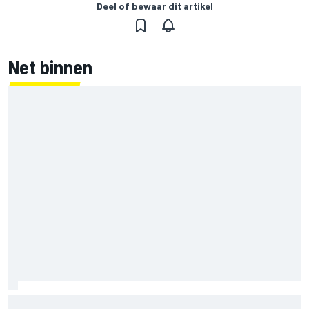
Deel of bewaar dit artikel
Net binnen
Jorge Martin ‘uit het dal’ na dominante sprintzege op