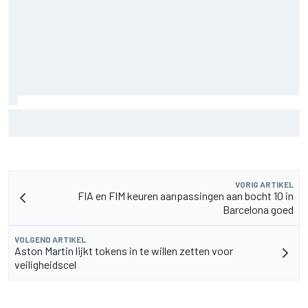
F2-talent Rafael Camara reageert op Haas F1-geruchten
voor 2027
VORIG ARTIKEL
FIA en FIM keuren aanpassingen aan bocht 10 in
Barcelona goed
VOLGEND ARTIKEL
Aston Martin lijkt tokens in te willen zetten voor
veiligheidscel