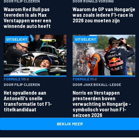
DOOR FILIP CLEEREN
DOOR RONALD VORDING
Waarom Red Bull pas
Waarom de GP van Hongarije
tevreden is als Max
was zoals iedere F1-race in
Verstappen weer een
2026 zou moeten zijn
winnende auto heeft
UITGELICHT
UITGELICHT
FORMULE 1
10 d
FORMULE 1
11 d
DOOR FILIP CLEEREN
DOOR JAKE BOXALL-LEGGE
Het opvallende aan
Norris en Verstappen
Antonelli's snelle
presteerden boven
transformatie tot F1-
verwachting in Hongarije -
titelkandidaat
symbolisch voor hun F1-
seizoen 2026
BEKIJK MEER