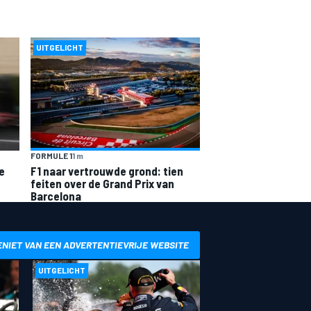
UITGELICHT
FORMULE 1
1 m
e
F1 naar vertrouwde grond: tien
feiten over de Grand Prix van
Barcelona
ENIET VAN EEN ADVERTENTIEVRIJE WEBSITE
UITGELICHT