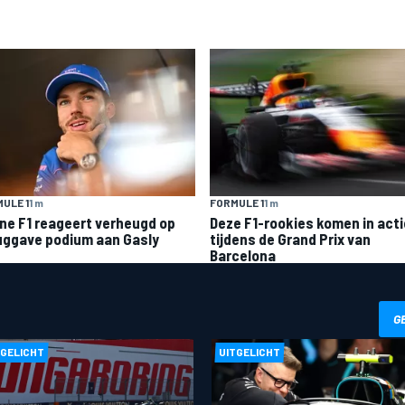
ULE 1
1 m
FORMULE 1
1 m
ine F1 reageert verheugd op
Deze F1-rookies komen in acti
uggave podium aan Gasly
tijdens de Grand Prix van
Barcelona
G
TGELICHT
UITGELICHT