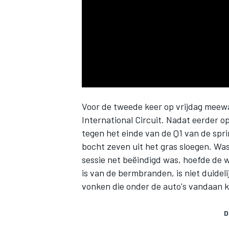
INDYCAR
Voor de tweede keer op vrijdag meewa
International Circuit. Nadat eerder op 
tegen het einde van de Q1 van de spr
bocht zeven uit het gras sloegen. Was
sessie net beëindigd was, hoefde de we
is van de bermbranden, is niet duidel
vonken die onder de auto's vandaan 
WEC
DTM
D