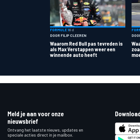
FORMULE 1
6 d
FORM
DOOR FILIP CLEEREN
DOO
Waarom Red Bull pas tevreden is
Waa
als Max Verstappen weer een
zoa
winnende auto heeft
moe
Meld je aan voor onze
Download
nieuwsbrief
Ontvang het laatste nieuws, updates en
speciale acties direct in je mailbox.