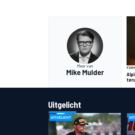
MEER RACEKLASSEN
Meer van
FORM
Mike Mulder
Alp
ter
Uitgelicht
UITGELICHT
UI