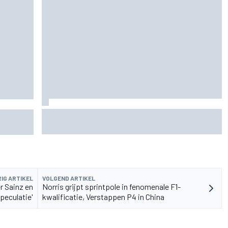
MotoGP GP van Groot-Brittannië: Jorge Martin
uchten
voert volledige Aprilia-voorste rij aan in
kwalificatie
IG ARTIKEL
VOLGEND ARTIKEL
r Sainz en
Norris grijpt sprintpole in fenomenale F1-
speculatie'
kwalificatie, Verstappen P4 in China