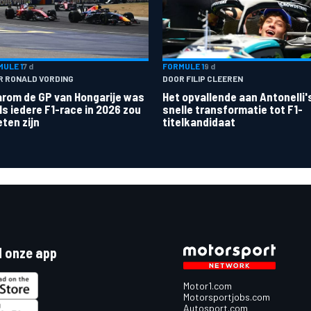
ULE 1
7 d
FORMULE 1
9 d
R RONALD VORDING
DOOR FILIP CLEEREN
rom de GP van Hongarije was
Het opvallende aan Antonelli'
ls iedere F1-race in 2026 zou
snelle transformatie tot F1-
ten zijn
titelkandidaat
 onze app
Motor1.com
Motorsportjobs.com
Autosport.com