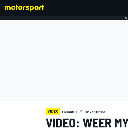
S
FORMULE 1
VIDEO
Formule 1
GP van China
VIDEO: WEER M