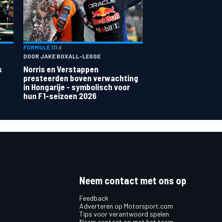
FORMULE 1
11 d
DOOR JAKE BOXALL-LEGGE
s
Norris en Verstappen
presteerden boven verwachting
in Hongarije - symbolisch voor
hun F1-seizoen 2026
Neem contact met ons op
Feedback
Adverteren op Motorsport.com
Tips voor verantwoord spelen
Neem contact op met het team