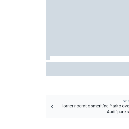
Mattia Binotto reageert op Audi F1-ger
rond Carlos Sainz en Oscar Piastri
VOR
Horner noemt opmerking Marko ove
Audi 'pure 