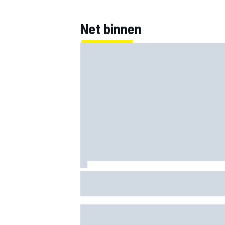
Net binnen
Red Bull vindt naar verluidt opvolger voo
Gianpiero Lambiase