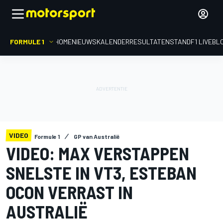
FORMULE 1
HOME
NIEUWS
KALENDER
RESULTATEN
STAND
F1 LIVEBL
VIDEO
Formule 1
GP van Australië
VIDEO: MAX VERSTAPPEN
SNELSTE IN VT3, ESTEBAN
OCON VERRAST IN
AUSTRALIË