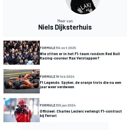
Meer van
Niels Dijksterhuis
FORMULE 1
14 mrt 2025
Wie zitten er in het F1-team rondom Red Bull
Racing-coureur Max Verstappen?
FORMULE 1
6 feb 2024
F1 Legends: Spyker, de oranje trots die na een
jaar weer verdween
FORMULE 1
25 jan 2024
Officieel: Charles Leclerc verlengt F1-contract
bij Ferrari