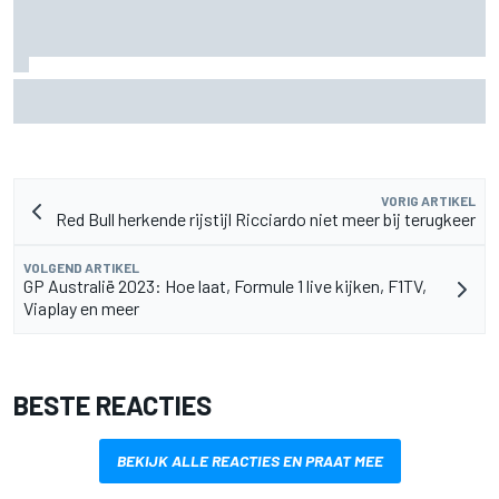
Ollie Bearman over emotionele rit in Ayrton Senna's Lotus
F1: "Heel krachtig moment"
VORIG ARTIKEL
Red Bull herkende rijstijl Ricciardo niet meer bij terugkeer
VOLGEND ARTIKEL
GP Australië 2023: Hoe laat, Formule 1 live kijken, F1TV,
Viaplay en meer
BESTE REACTIES
BEKIJK ALLE REACTIES EN PRAAT MEE