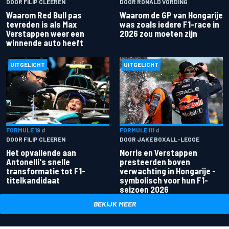
DOOR FILIP CLEEREN
DOOR RONALD VORDING
Waarom Red Bull pas
Waarom de GP van Hongarije
tevreden is als Max
was zoals iedere F1-race in
Verstappen weer een
2026 zou moeten zijn
winnende auto heeft
UITGELICHT
UITGELICHT
FORMULE 1
9 d
FORMULE 1
11 d
DOOR FILIP CLEEREN
DOOR JAKE BOXALL-LEGGE
Het opvallende aan
Norris en Verstappen
Antonelli's snelle
presteerden boven
transformatie tot F1-
verwachting in Hongarije -
titelkandidaat
symbolisch voor hun F1-
seizoen 2026
BEKIJK MEER