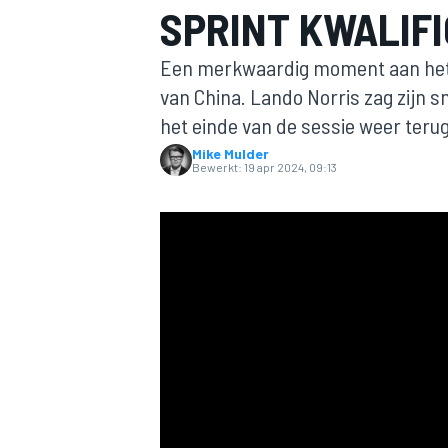
SPRINT KWALIFI
Een merkwaardig moment aan het e
van China. Lando Norris zag zijn s
het einde van de sessie weer terug
Mike Mulder
Bewerkt:
19 apr 2024, 09:13
MOTOGP