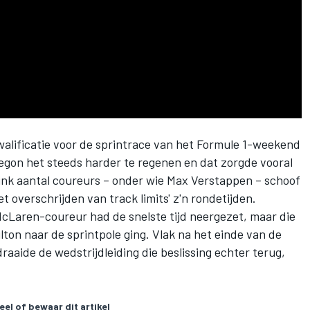
walificatie voor de sprintrace van het Formule 1-weekend
begon het steeds harder te regenen en dat zorgde vooral
ink aantal coureurs – onder wie
Max Verstappen
– schoof
 overschrijden van track limits' z'n rondetijden.
Laren-coureur had de snelste tijd neergezet, maar die
lton
naar de sprintpole ging. Vlak na het einde van de
raaide de wedstrijdleiding die beslissing echter terug,
eel of bewaar dit artikel