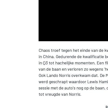
INDYCAR
Chaos troef tegen het einde van de k
in China. Gedurende de kwalificatie 
in Q3 tot hachelijke momenten. Een fl
van de baan en verloren zo wegens 'het
Ook
Lando Norris
overkwam dat. De Mc
werd geschrapt waardoor
Lewis Hami
sessie met de auto's nog op de baan, d
WEC
DTM
tot vreugde van Norris.
D