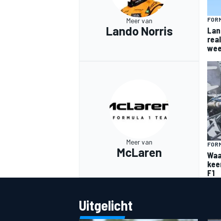
FORM
Meer van
Lando Norris
Lan
rea
wee
Meer van
FORM
McLaren
Waa
kee
F1
Uitgelicht