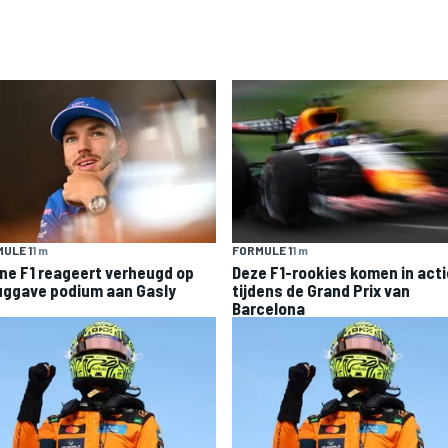
ULE 1
1 m
FORMULE 1
1 m
ine F1 reageert verheugd op
Deze F1-rookies komen in acti
uggave podium aan Gasly
tijdens de Grand Prix van
Barcelona