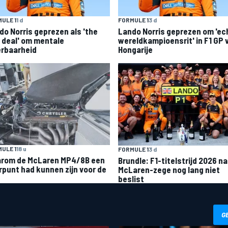
ULE 1
1 d
FORMULE 1
3 d
do Norris geprezen als 'the
Lando Norris geprezen om 'ec
l deal' om mentale
wereldkampioensrit' in F1 GP 
rbaarheid
Hongarije
ULE 1
18 u
FORMULE 1
3 d
rom de McLaren MP4/8B een
Brundle: F1-titelstrijd 2026 na
rpunt had kunnen zijn voor de
McLaren-zege nog lang niet
beslist
G