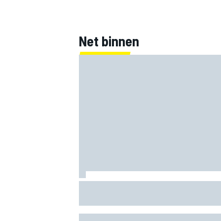
Net binnen
Marco Bezzecchi tempert verwachtinge
Britse GP: ‘Ik ben nog niet 100%’