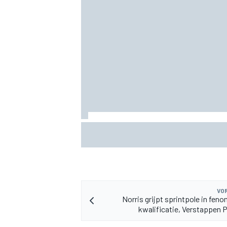
Valtteri Bottas boekt offroadsucces op 
tijdens F1-zomerstop
VOR
Norris grijpt sprintpole in fen
kwalificatie, Verstappen P