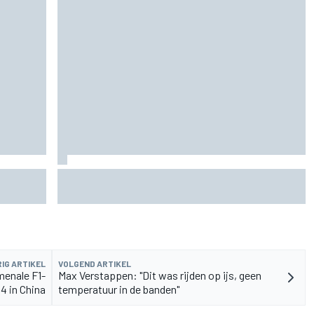
de fiets
Aston Martin onthult nieuwe limited-edition
Glenfiddich-whisky
IG ARTIKEL
VOLGEND ARTIKEL
omenale F1-
Max Verstappen: "Dit was rijden op ijs, geen
4 in China
temperatuur in de banden"