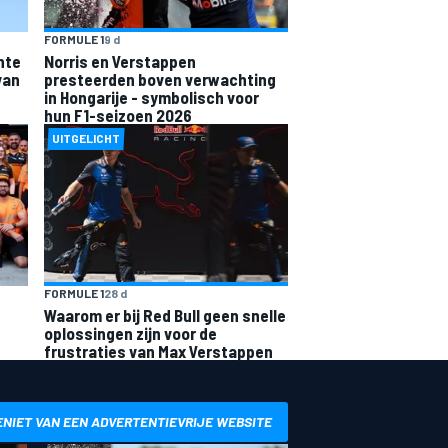
FORMULE 1
9 d
hte
Norris en Verstappen
van
presteerden boven verwachting
in Hongarije - symbolisch voor
hun F1-seizoen 2026
UITGELICHT
FORMULE 1
28 d
Waarom er bij Red Bull geen snelle
oplossingen zijn voor de
frustraties van Max Verstappen
ENIET VAN EEN ADVERTENTIEVRIJE WEBSITE