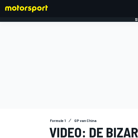
S
FORMULE 1
Formule 1
GP van China
VIDEO: DE BIZA