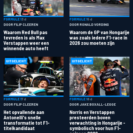
FORMULE 1
3 d
FORMULE 1
5 d
DOOR FILIP CLEEREN
DOOR RONALD VORDING
Waarom Red Bull pas
Waarom de GP van Hongarije
tevreden is als Max
was zoals iedere F1-race in
Verstappen weer een
2026 zou moeten zijn
winnende auto heeft
UITGELICHT
UITGELICHT
FORMULE 1
7 d
FORMULE 1
8 d
DOOR FILIP CLEEREN
DOOR JAKE BOXALL-LEGGE
Het opvallende aan
Norris en Verstappen
Antonelli's snelle
presteerden boven
transformatie tot F1-
verwachting in Hongarije -
titelkandidaat
symbolisch voor hun F1-