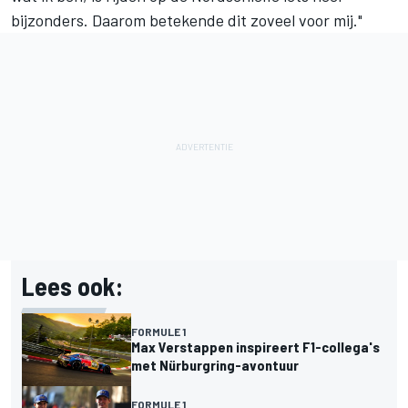
bijzonders. Daarom betekende dit zoveel voor mij."
Lees ook:
FORMULE 1
Max Verstappen inspireert F1-collega's
met Nürburgring-avontuur
FORMULE 1