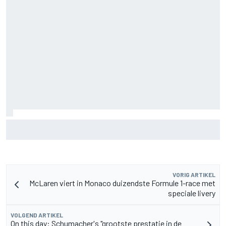
Mercedes houdt timing van upgrades voor rest F1-seizoen
2026 nauwlettend in de gaten
VORIG ARTIKEL
McLaren viert in Monaco duizendste Formule 1-race met
speciale livery
VOLGEND ARTIKEL
On this day: Schumacher's "grootste prestatie in de