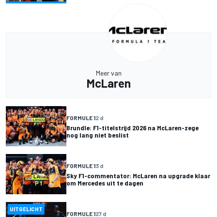
Meer van
McLaren
FORMULE 1
2 d
Brundle: F1-titelstrijd 2026 na McLaren-zege
nog lang niet beslist
FORMULE 1
3 d
Sky F1-commentator: McLaren na upgrade klaar
om Mercedes uit te dagen
UITGELICHT
FORMULE 1
27 d