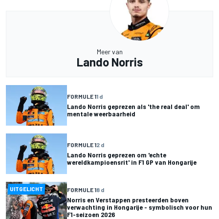
Meer van
Lando Norris
FORMULE 1
1 d
Lando Norris geprezen als 'the real deal' om
mentale weerbaarheid
FORMULE 1
2 d
Lando Norris geprezen om 'echte
wereldkampioensrit' in F1 GP van Hongarije
UITGELICHT
FORMULE 1
8 d
Norris en Verstappen presteerden boven
verwachting in Hongarije - symbolisch voor hun
F1-seizoen 2026