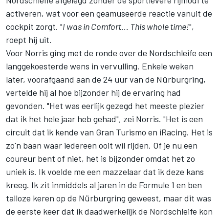
Nordschleife afgelegd zonder de sportievere rijmodi te
activeren, wat voor een geamuseerde reactie vanuit de
cockpit zorgt. "
I was in Comfort... This whole time!
",
roept hij uit.
Voor Norris ging met de ronde over de Nordschleife een
langgekoesterde wens in vervulling. Enkele weken
later, voorafgaand aan de 24 uur van de Nürburgring,
vertelde hij al hoe bijzonder hij de ervaring had
gevonden. "Het was eerlijk gezegd het meeste plezier
dat ik het hele jaar heb gehad", zei Norris. "Het is een
circuit dat ik kende van Gran Turismo en iRacing. Het is
zo'n baan waar iedereen ooit wil rijden. Of je nu een
coureur bent of niet, het is bijzonder omdat het zo
uniek is. Ik voelde me een mazzelaar dat ik deze kans
kreeg. Ik zit inmiddels al jaren in de Formule 1 en ben
talloze keren op de Nürburgring geweest, maar dit was
de eerste keer dat ik daadwerkelijk de Nordschleife kon