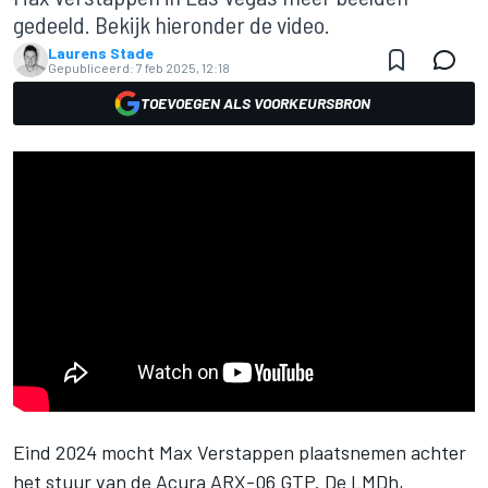
gedeeld. Bekijk hieronder de video.
Laurens Stade
Gepubliceerd:
7 feb 2025, 12:18
TOEVOEGEN ALS VOORKEURSBRON
Eind 2024 mocht
Max Verstappen
plaatsnemen achter
het stuur van de Acura ARX-06 GTP. De LMDh,