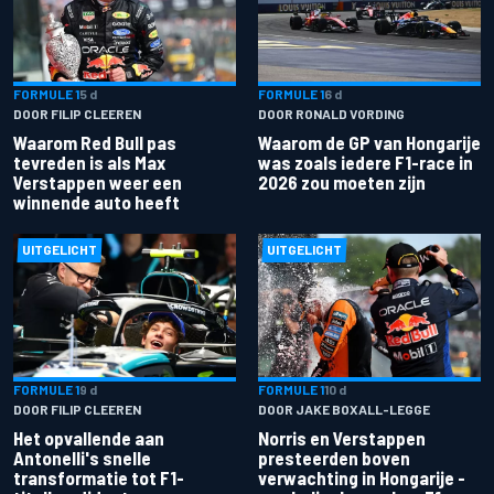
FORMULE 1
5 d
FORMULE 1
6 d
DOOR FILIP CLEEREN
DOOR RONALD VORDING
Waarom Red Bull pas
Waarom de GP van Hongarije
tevreden is als Max
was zoals iedere F1-race in
Verstappen weer een
2026 zou moeten zijn
winnende auto heeft
UITGELICHT
UITGELICHT
FORMULE 1
9 d
FORMULE 1
10 d
DOOR FILIP CLEEREN
DOOR JAKE BOXALL-LEGGE
Het opvallende aan
Norris en Verstappen
Antonelli's snelle
presteerden boven
transformatie tot F1-
verwachting in Hongarije -