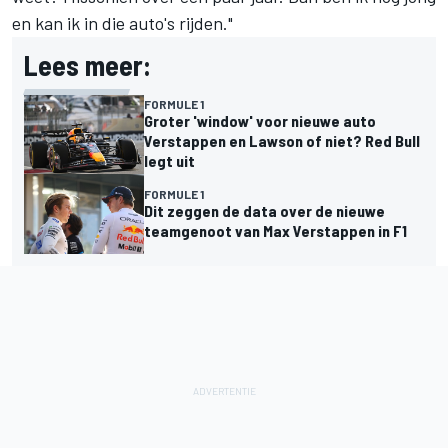
en kan ik in die auto's rijden."
Lees meer:
FORMULE 1
Groter 'window' voor nieuwe auto
Verstappen en Lawson of niet? Red Bull
legt uit
FORMULE 1
Dit zeggen de data over de nieuwe
teamgenoot van Max Verstappen in F1