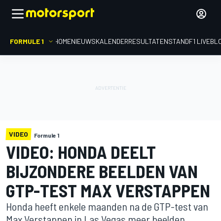
FORMULE 1
HOME
NIEUWS
KALENDER
RESULTATEN
STAND
F1 LIVEBL
VIDEO
Formule 1
VIDEO: HONDA DEELT
BIJZONDERE BEELDEN VAN
GTP-TEST MAX VERSTAPPEN
Honda heeft enkele maanden na de GTP-test van
Max Verstappen in Las Vegas meer beelden