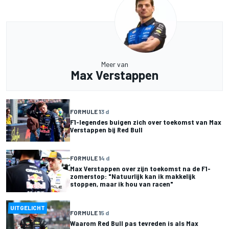
Meer van
Max Verstappen
FORMULE 1
3 d
F1-legendes buigen zich over toekomst van Max
Verstappen bij Red Bull
FORMULE 1
4 d
Max Verstappen over zijn toekomst na de F1-
zomerstop: "Natuurlijk kan ik makkelijk
stoppen, maar ik hou van racen"
UITGELICHT
FORMULE 1
5 d
Waarom Red Bull pas tevreden is als Max