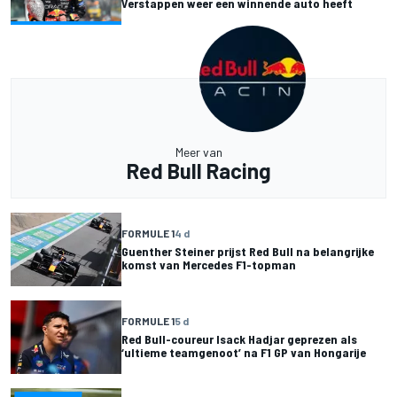
Verstappen weer een winnende auto heeft
Meer van
Red Bull Racing
FORMULE 1
4 d
Guenther Steiner prijst Red Bull na belangrijke
komst van Mercedes F1-topman
FORMULE 1
5 d
Red Bull-coureur Isack Hadjar geprezen als
‘ultieme teamgenoot’ na F1 GP van Hongarije