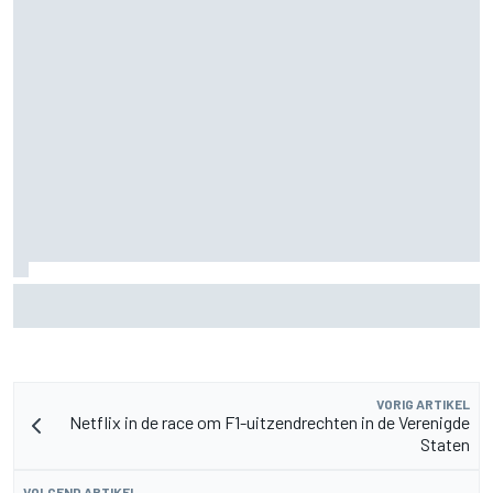
MotoGP Grand Prix van Groot-Brittannië 2026: tijden,
uitzending en meer
VORIG ARTIKEL
Netflix in de race om F1-uitzendrechten in de Verenigde
Staten
VOLGEND ARTIKEL