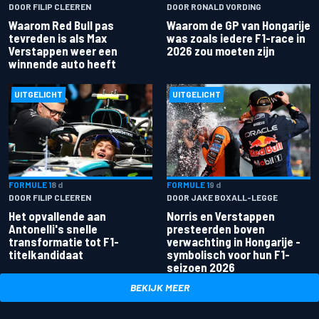
DOOR FILIP CLEEREN
DOOR RONALD VORDING
Waarom Red Bull pas
Waarom de GP van Hongarije
tevreden is als Max
was zoals iedere F1-race in
Verstappen weer een
2026 zou moeten zijn
winnende auto heeft
UITGELICHT
UITGELICHT
FORMULE 1
8 d
FORMULE 1
9 d
DOOR FILIP CLEEREN
DOOR JAKE BOXALL-LEGGE
Het opvallende aan
Norris en Verstappen
Antonelli's snelle
presteerden boven
transformatie tot F1-
verwachting in Hongarije -
titelkandidaat
symbolisch voor hun F1-
seizoen 2026
BEKIJK MEER