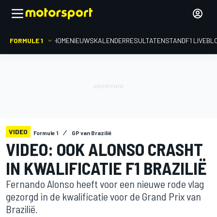
FORMULE 1
HOME
NIEUWS
KALENDER
RESULTATEN
STAND
F1 LIVEBL
VIDEO
Formule 1
GP van Brazilië
VIDEO: OOK ALONSO CRASHT
IN KWALIFICATIE F1 BRAZILIË
Fernando Alonso heeft voor een nieuwe rode vlag
gezorgd in de kwalificatie voor de Grand Prix van
Brazilië.