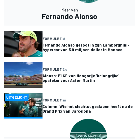
Meer van
Fernando Alonso
FORMULE 1
1 d
Fernando Alonso gespot in zijn Lamborghini-
hypercar van 5,9 miljoen dollar in Monaco
FORMULE 1
12 d
Alonso: F1 GP van Hongarije 'belangrijke'
opsteker voor Aston Martin
UITGELICHT
FORMULE 1
1 m
Column: Wie het slechtst geslapen heeft na de
Grand Prix van Barcelona