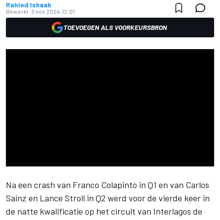
Rahied Ishaak
Bewerkt:
3 nov 2024, 12:01
TOEVOEGEN ALS VOORKEURSBRON
Na een crash van
Franco Colapinto
in Q1 en van
Carlos
Sainz
en
Lance Stroll
in Q2 werd voor de vierde keer in
de natte kwalificatie op het circuit van Interlagos de