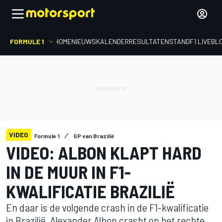
FORMULE 1
HOME
NIEUWS
KALENDER
RESULTATEN
STAND
F1 LIVEBL
VIDEO
Formule 1
GP van Brazilië
VIDEO: ALBON KLAPT HARD
IN DE MUUR IN F1-
KWALIFICATIE BRAZILIË
En daar is de volgende crash in de F1-kwalificatie
in Brazilië. Alexander Albon crasht op het rechte