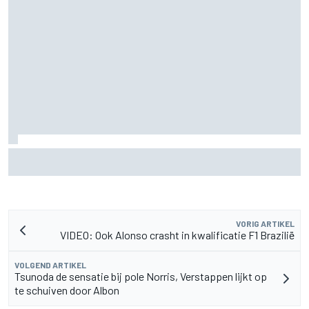
Waarom Aston Martin ondanks alles aantrekkelijk blijft op
de F1-rijdersmarkt
VORIG ARTIKEL
VIDEO: Ook Alonso crasht in kwalificatie F1 Brazilië
VOLGEND ARTIKEL
Tsunoda de sensatie bij pole Norris, Verstappen lijkt op
te schuiven door Albon