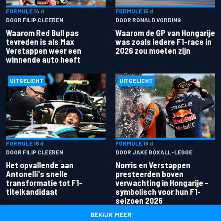
FORMULE 1
4 d
FORMULE 1
5 d
DOOR FILIP CLEEREN
DOOR RONALD VORDING
Waarom Red Bull pas
Waarom de GP van Hongarije
tevreden is als Max
was zoals iedere F1-race in
Verstappen weer een
2026 zou moeten zijn
winnende auto heeft
UITGELICHT
UITGELICHT
FORMULE 1
8 d
FORMULE 1
9 d
DOOR FILIP CLEEREN
DOOR JAKE BOXALL-LEGGE
Het opvallende aan
Norris en Verstappen
Antonelli's snelle
presteerden boven
transformatie tot F1-
verwachting in Hongarije -
titelkandidaat
symbolisch voor hun F1-
seizoen 2026
BEKIJK MEER