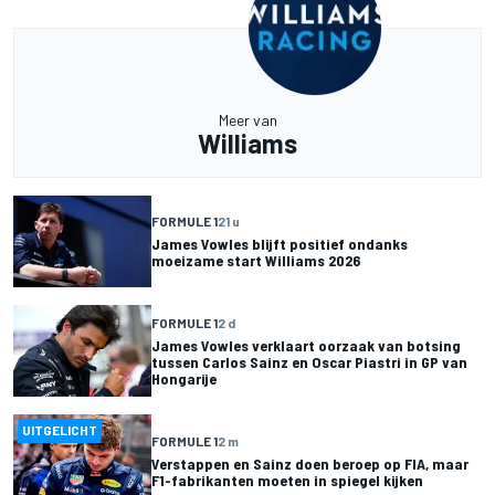
Meer van
Williams
FORMULE 1
21 u
James Vowles blijft positief ondanks
moeizame start Williams 2026
FORMULE 1
2 d
James Vowles verklaart oorzaak van botsing
tussen Carlos Sainz en Oscar Piastri in GP van
Hongarije
UITGELICHT
FORMULE 1
2 m
Verstappen en Sainz doen beroep op FIA, maar
F1-fabrikanten moeten in spiegel kijken