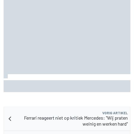
Door 20 coureurs gesigneerde F1-helm levert
recordbedrag op voor goed doel
VORIG ARTIKEL
Ferrari reageert niet op kritiek Mercedes: "Wij praten
weinig en werken hard"