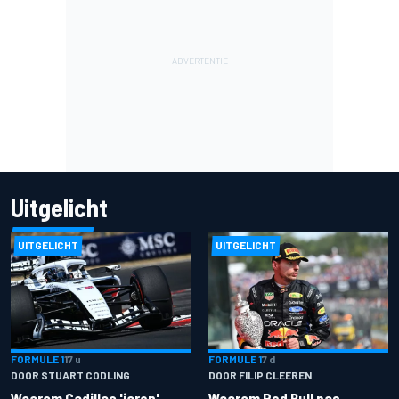
Uitgelicht
UITGELICHT
UITGELICHT
FORMULE 1
17 u
FORMULE 1
7 d
DOOR STUART CODLING
DOOR FILIP CLEEREN
Waarom Cadillac 'jaren'
Waarom Red Bull pas