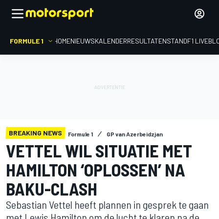
FORMULE 1
HOME
NIEUWS
KALENDER
RESULTATEN
STAND
F1 LIVEBL
BREAKING NEWS
Formule 1
GP van Azerbeidzjan
VETTEL WIL SITUATIE MET
HAMILTON ‘OPLOSSEN’ NA
BAKU-CLASH
Sebastian Vettel heeft plannen in gesprek te gaan
met Lewis Hamilton om de lucht te klaren na de