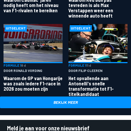
nodig heeft om het niveau
tevreden is als Max
van F1-rivalen te bereiken
Verstappen weer een
winnende auto heeft
UITGELICHT
UITGELICHT
FORMULE 1
8 d
FORMULE 1
11 d
DOOR RONALD VORDING
DOOR FILIP CLEEREN
Waarom de GP van Hongarije
Het opvallende aan
was zoals iedere F1-race in
Antonelli's snelle
2026 zou moeten zijn
transformatie tot F1-
titelkandidaat
BEKIJK MEER
Meld je aan voor onze nieuwsbrief