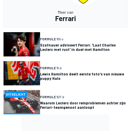
Meer van
Ferrari
FORMULE 1
15 u
Szafnauer adviseert Ferrari: 'Laat Charles
Leclerc met rust' in duel met Hamilton
FORMULE 1
1 d
Lewis Hamilton deelt eerste foto's van nieuwe
puppy Halo
UITGELICHT
FORMULE 1
27 d
Waarom Leclerc door remproblemen achter zijn
Ferrari-teamgenoot aanloopt