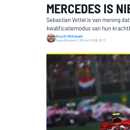
MERCEDES IS NI
Sebastian Vettel is van mening dat
kwalificatiemodus van hun krachtb
Scott Mitchell
Gepubliceerd:
26 mrt 2018, 13:11
MOTOGP