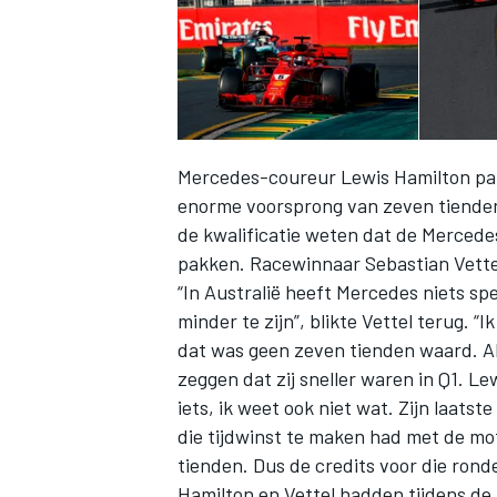
Mercedes-coureur Lewis Hamilton pak
enorme voorsprong van zeven tienden d
de kwalificatie weten dat de Mercedes
pakken. Racewinnaar Sebastian Vettel
“In Australië heeft Mercedes niets spe
minder te zijn”, blikte Vettel terug. 
dat was geen zeven tienden waard. Als 
zeggen dat zij sneller waren in Q1. Le
iets, ik weet ook niet wat. Zijn laatst
die tijdwinst te maken had met de mot
tienden. Dus de credits voor die ron
Hamilton en Vettel hadden tijdens de 