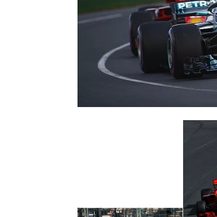
INDYCAR
WEC
DTM