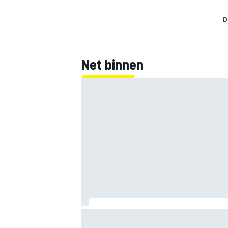
D
Net binnen
Marco Bezzecchi tempert verwachtinge
Britse GP: ‘Ik ben nog niet 100%’