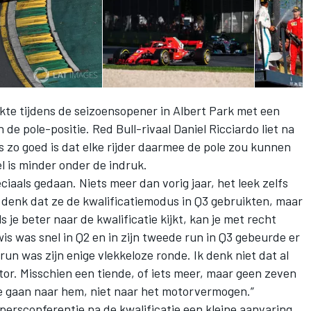
te tijdens de seizoensopener in Albert Park met een
e pole-positie. Red Bull-rivaal Daniel Ricciardo liet na
 zo goed is dat elke rijder daarmee de pole zou kunnen
 is minder onder de indruk.
ciaals gedaan. Niets meer dan vorig jaar, het leek zelfs
“Ik denk dat ze de kwalificatiemodus in Q3 gebruikten, maar
je beter naar de kwalificatie kijkt, kan je met recht
wis was snel in Q2 en in zijn tweede run in Q3 gebeurde er
e run was zijn enige vlekkeloze ronde. Ik denk niet dat al
or. Misschien een tiende, of iets meer, maar geen zeven
de gaan naar hem, niet naar het motorvermogen.”
persconferentie na de kwalificatie een kleine aanvaring,