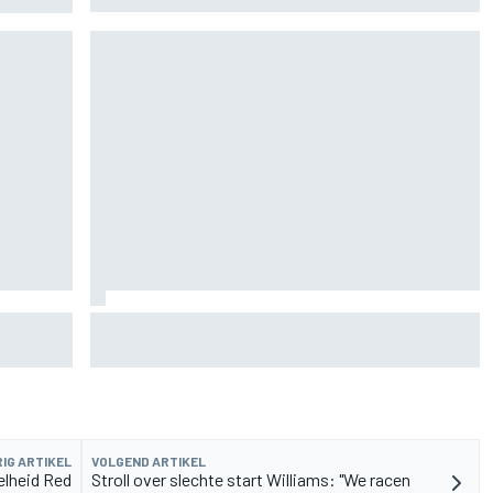
de fiets
Aston Martin onthult nieuwe limited-edition
Glenfiddich-whisky
IG ARTIKEL
VOLGEND ARTIKEL
elheid Red
Stroll over slechte start Williams: "We racen