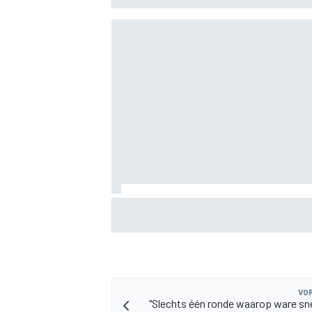
MEER RACEKLASSEN
Valtteri Bottas boekt offroadsucces op 
tijdens F1-zomerstop
VOR
"Slechts één ronde waarop ware sn