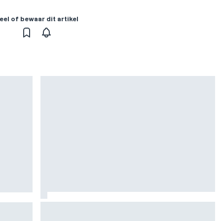
eel of bewaar dit artikel
Marc Marquez over titelkansen: “Nog een
n voor
MotoGP-titel verandert mijn leven niet”