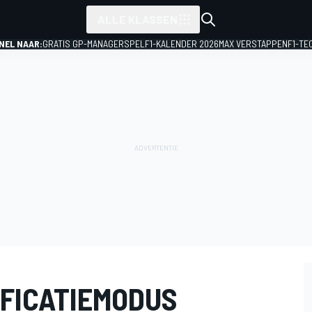
ALLE KLASSEN
NEL NAAR:
GRATIS GP-MANAGERSPEL
F1-KALENDER 2026
MAX VERSTAPPEN
F1-TE
IFICATIEMODUS