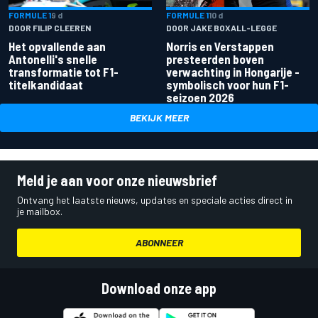
FORMULE 1
9 d
FORMULE 1
10 d
DOOR FILIP CLEEREN
DOOR JAKE BOXALL-LEGGE
Het opvallende aan
Norris en Verstappen
Antonelli's snelle
presteerden boven
transformatie tot F1-
verwachting in Hongarije -
titelkandidaat
symbolisch voor hun F1-
seizoen 2026
BEKIJK MEER
Meld je aan voor onze nieuwsbrief
Ontvang het laatste nieuws, updates en speciale acties direct in
je mailbox.
ABONNEER
Download onze app