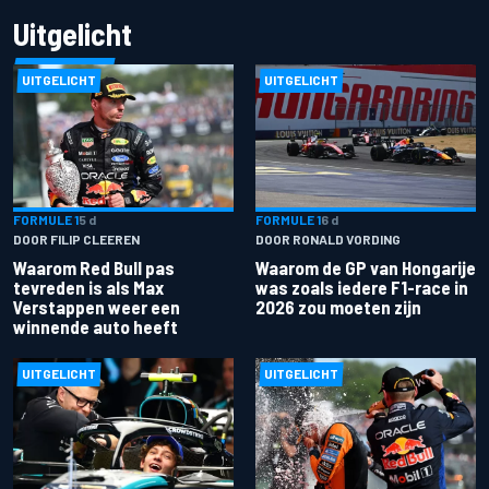
Uitgelicht
UITGELICHT
UITGELICHT
FORMULE 1
5 d
FORMULE 1
6 d
DOOR FILIP CLEEREN
DOOR RONALD VORDING
Waarom Red Bull pas
Waarom de GP van Hongarije
tevreden is als Max
was zoals iedere F1-race in
Verstappen weer een
2026 zou moeten zijn
winnende auto heeft
UITGELICHT
UITGELICHT