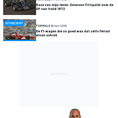
Race van mijn leven: Emerson Fittipaldi over de
GP van Italië 1972
UITGELICHT
FORMULE 1
6 mei 2018
De F1-wagen die zo goed was dat zelfs Ferrari
ervan schrok