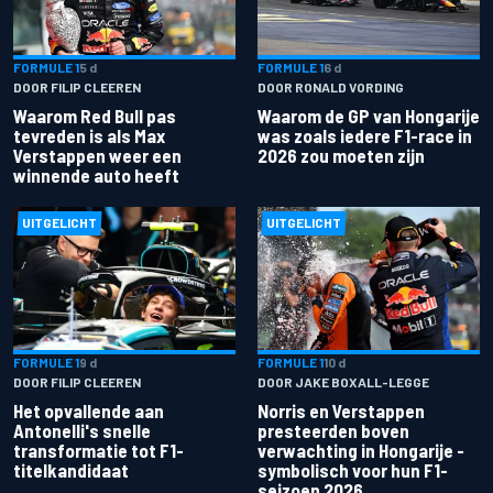
FORMULE 1
5 d
FORMULE 1
6 d
DOOR FILIP CLEEREN
DOOR RONALD VORDING
Waarom Red Bull pas
Waarom de GP van Hongarije
tevreden is als Max
was zoals iedere F1-race in
Verstappen weer een
2026 zou moeten zijn
winnende auto heeft
UITGELICHT
UITGELICHT
FORMULE 1
9 d
FORMULE 1
10 d
DOOR FILIP CLEEREN
DOOR JAKE BOXALL-LEGGE
Het opvallende aan
Norris en Verstappen
Antonelli's snelle
presteerden boven
transformatie tot F1-
verwachting in Hongarije -
titelkandidaat
symbolisch voor hun F1-
seizoen 2026