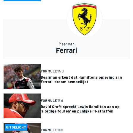
Meer van
Ferrari
FORMULE 1
4 d
Bearman erkent dat Hamiltons opleving zijn
Ferrari-droom bemoeilijkt
FORMULE 1
7 d
David Croft spreekt Lewis Hamilton aan op
‘slordige fouten’ en pijnlijke F1-straffen
UITGELICHT
FORMULE 1
1 m