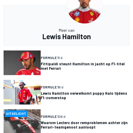
Meer van
Lewis Hamilton
FORMULE 1
1 d
Fittipaldi steunt Hamilton in jacht op F1-titel
met Ferrari
FORMULE 1
6 d
Lewis Hamilton verwelkomt puppy Halo tijdens
F1-zomerstop
UITGELICHT
FORMULE 1
26 d
Waarom Leclerc door remproblemen achter zijn
Ferrari-teamgenoot aanloopt