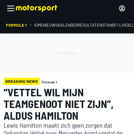
FORMULE 1
HOME
NIEUWS
KALENDER
RESULTATEN
STAND
F1 LIVEBL
BREAKING NEWS
Formule 1
“VETTEL WIL MIJN
TEAMGENOOT NIET ZIJN”,
ALDUS HAMILTON
Lewis Hamilton maakt zich geen zorgen dat
Sebastian Vettel naar Mercedes komt omdat de