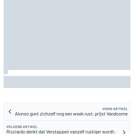
MotoGP Grand Prix van Groot-Brittannië 2026: tijden,
uitzending en meer
VORIG ARTIKEL
Alonso gunt zichzelf nog een week rust, prijst Vandoorne
VOLGEND ARTIKEL
Ricciardo denkt dat Verstappen vanzelf rustiger wordt: