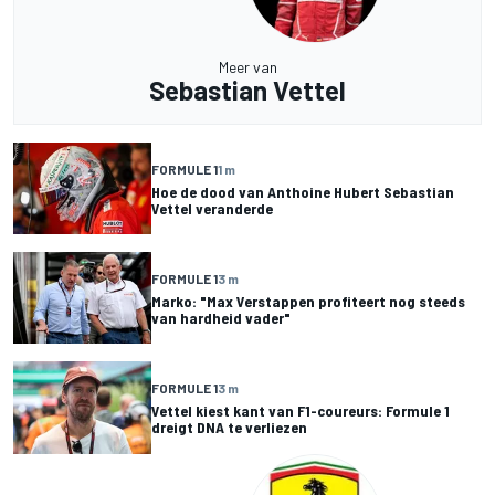
Meer van
Sebastian Vettel
FORMULE 1
1 m
Hoe de dood van Anthoine Hubert Sebastian
Vettel veranderde
FORMULE 1
3 m
Marko: "Max Verstappen profiteert nog steeds
van hardheid vader"
FORMULE 1
3 m
Vettel kiest kant van F1-coureurs: Formule 1
dreigt DNA te verliezen