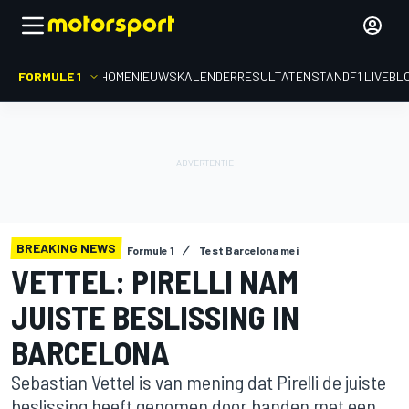
FORMULE 1
HOME
NIEUWS
KALENDER
RESULTATEN
STAND
F1 LIVEBL
BREAKING NEWS
Formule 1
Test Barcelona mei
VETTEL: PIRELLI NAM
JUISTE BESLISSING IN
BARCELONA
Sebastian Vettel is van mening dat Pirelli de juiste
beslissing heeft genomen door banden met een