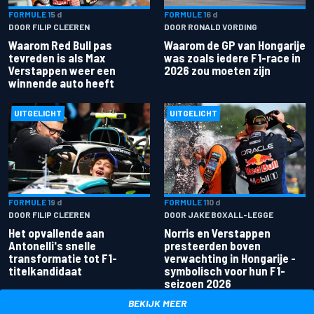
FORMULE 1
5 d
FORMULE 1
6 d
DOOR FILIP CLEEREN
DOOR RONALD VORDING
Waarom Red Bull pas
Waarom de GP van Hongarije
tevreden is als Max
was zoals iedere F1-race in
Verstappen weer een
2026 zou moeten zijn
winnende auto heeft
UITGELICHT
UITGELICHT
FORMULE 1
9 d
FORMULE 1
10 d
DOOR FILIP CLEEREN
DOOR JAKE BOXALL-LEGGE
Het opvallende aan
Norris en Verstappen
Antonelli's snelle
presteerden boven
transformatie tot F1-
verwachting in Hongarije -
titelkandidaat
symbolisch voor hun F1-
seizoen 2026
BEKIJK MEER