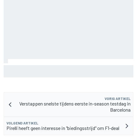
MotoGP Grand Prix van Groot-Brittannië 2026: tijden,
uitzending en meer
VORIG ARTIKEL
Verstappen snelste tijdens eerste in-season testdag in
Barcelona
VOLGEND ARTIKEL
Pirelli heeft geen interesse in "biedingsstrijd" om F1-deal