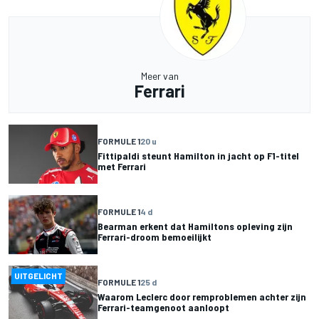
Meer van
Ferrari
FORMULE 1
20 u
Fittipaldi steunt Hamilton in jacht op F1-titel
met Ferrari
FORMULE 1
4 d
Bearman erkent dat Hamiltons opleving zijn
Ferrari-droom bemoeilijkt
UITGELICHT
FORMULE 1
25 d
Waarom Leclerc door remproblemen achter zijn
Ferrari-teamgenoot aanloopt