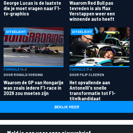
George Lucas is de laatste
Waarom Red Bull pas
die je moet vragen naar F1-
tevreden is als Max
tv-graphics
Verstappen weer een
winnende auto heeft
UITGELICHT
UITGELICHT
FORMULE 1
4 d
FORMULE 1
7 d
DOOR RONALD VORDING
DOOR FILIP CLEEREN
Waarom de GP van Hongarije
Het opvallende aan
was zoals iedere F1-race in
Antonelli's snelle
2026 zou moeten zijn
transformatie tot F1-
titelkandidaat
BEKIJK MEER