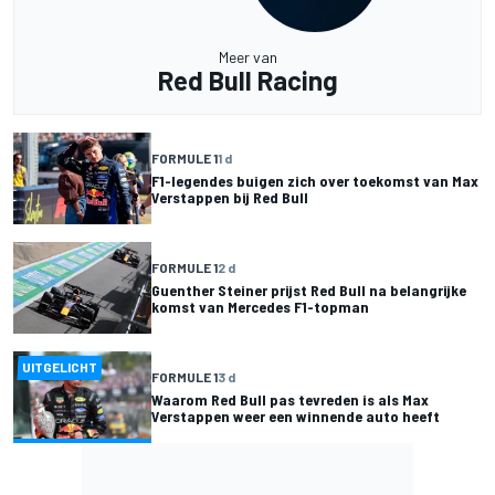
Meer van
Red Bull Racing
FORMULE 1
1 d
F1-legendes buigen zich over toekomst van Max
Verstappen bij Red Bull
FORMULE 1
2 d
Guenther Steiner prijst Red Bull na belangrijke
komst van Mercedes F1-topman
UITGELICHT
FORMULE 1
3 d
Waarom Red Bull pas tevreden is als Max
Verstappen weer een winnende auto heeft