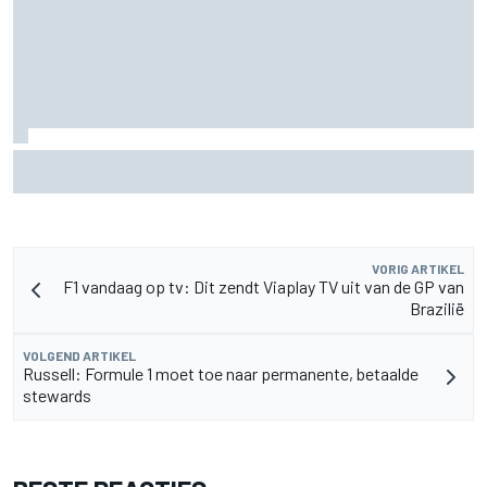
De nieuwigheid van Cadillac is eraf, maar dat is juist een
compliment
VORIG ARTIKEL
F1 vandaag op tv: Dit zendt Viaplay TV uit van de GP van
Brazilië
VOLGEND ARTIKEL
Russell: Formule 1 moet toe naar permanente, betaalde
stewards