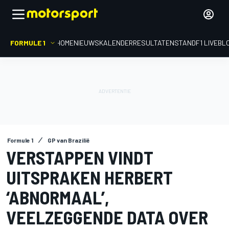
FORMULE 1
HOME
NIEUWS
KALENDER
RESULTATEN
STAND
F1 LIVEBL
Formule 1
GP van Brazilië
VERSTAPPEN VINDT
UITSPRAKEN HERBERT
‘ABNORMAAL’,
VEELZEGGENDE DATA OVER