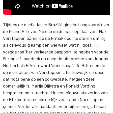
Tijdens de mediadag in Brazilië ging het nog vooral over
de Grand Prix van Mexico en de nasleep daarvan.
Max
Verstappen
pareerde de kritiek door te stellen dat hij
als drievoudig kampioen wel weet wat hij doet. Hij
voegde toe 'het verkeerde paspoort' te hebben voor de
Formule 1-paddock en noemde uitspraken van
Johnny
Herbert
als FIA-steward 'abnormaal'. De Brit noemde
de mentaliteit van Verstappen 'afschuwelijk' en deed
dat nota bene op een gokwebsite, hetgeen zeer
opmerkelijk is. Marije Dijkstra en Ronald Vording
bespreken het uitgebreid in een nieuwe aflevering van
de F1-update, net als de kijk van
Lando Norris
op het
geheel. Verder alle aandacht voor cijfers en grafieken
die het gebrek aan pure snelheid van
Red Bull Racing