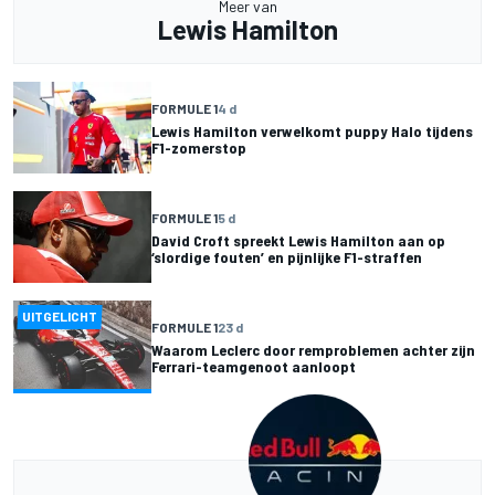
Meer van
Lewis Hamilton
FORMULE 1
4 d
Lewis Hamilton verwelkomt puppy Halo tijdens
F1-zomerstop
FORMULE 1
5 d
David Croft spreekt Lewis Hamilton aan op
‘slordige fouten’ en pijnlijke F1-straffen
UITGELICHT
FORMULE 1
23 d
Waarom Leclerc door remproblemen achter zijn
Ferrari-teamgenoot aanloopt