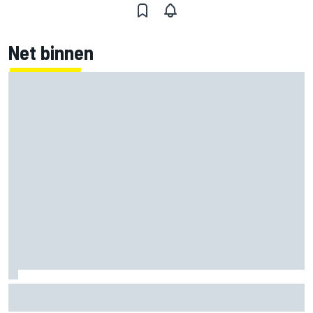
Net binnen
Mercedes houdt timing van upgrades voor rest F1-seizoen
2026 nauwlettend in de gaten