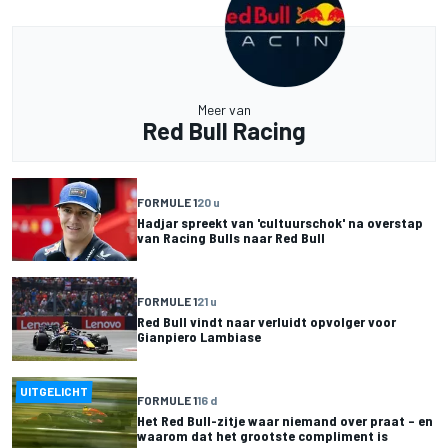
Meer van
Red Bull Racing
FORMULE 1
20 u
Hadjar spreekt van 'cultuurschok' na overstap
van Racing Bulls naar Red Bull
FORMULE 1
21 u
Red Bull vindt naar verluidt opvolger voor
Gianpiero Lambiase
UITGELICHT
FORMULE 1
16 d
Het Red Bull-zitje waar niemand over praat – en
waarom dat het grootste compliment is