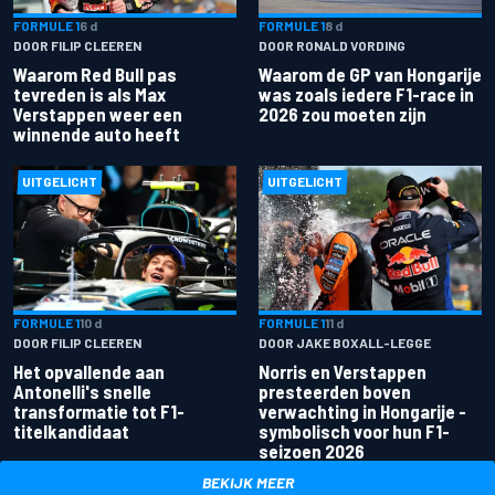
FORMULE 1
6 d
FORMULE 1
8 d
DOOR FILIP CLEEREN
DOOR RONALD VORDING
Waarom Red Bull pas
Waarom de GP van Hongarije
tevreden is als Max
was zoals iedere F1-race in
Verstappen weer een
2026 zou moeten zijn
winnende auto heeft
UITGELICHT
UITGELICHT
FORMULE 1
10 d
FORMULE 1
11 d
DOOR FILIP CLEEREN
DOOR JAKE BOXALL-LEGGE
Het opvallende aan
Norris en Verstappen
Antonelli's snelle
presteerden boven
transformatie tot F1-
verwachting in Hongarije -
titelkandidaat
symbolisch voor hun F1-
seizoen 2026
BEKIJK MEER