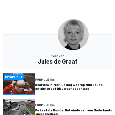
Meer van
Jules de Graaf
UITGELICHT
FORMULE 1
1 m
Rearview Mirror: De dag waarop Niki Lauda
ontdekte dat hij vervangbaar was
FORMULE 1
1 m
De Laatste Ronde: Het einde van een Nederlands
succesverhaal