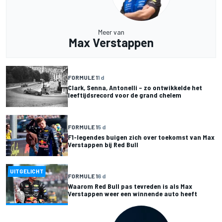
Meer van
Max Verstappen
FORMULE 1
1 d
Clark, Senna, Antonelli – zo ontwikkelde het
leeftijdsrecord voor de grand chelem
FORMULE 1
5 d
F1-legendes buigen zich over toekomst van Max
Verstappen bij Red Bull
UITGELICHT
FORMULE 1
6 d
Waarom Red Bull pas tevreden is als Max
Verstappen weer een winnende auto heeft