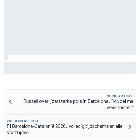
Christian Lundgaard moet in Portland van achteren komen
na problemen in kwalificatie
VORIG ARTIKEL
Russell over ijzersterke pole in Barcelona: "Ik voel me
weer mezelf"
VOLGEND ARTIKEL
F1 Barcelona-Catalonië 2026: Volledig tijdschema en alle
starttijden