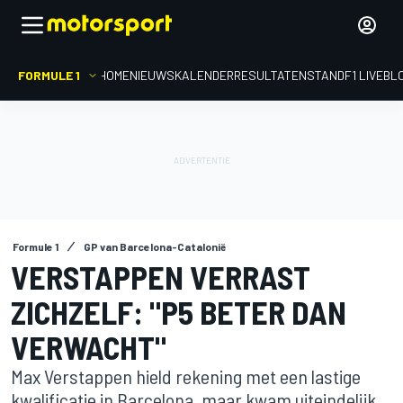
FORMULE 1
HOME
NIEUWS
KALENDER
RESULTATEN
STAND
F1 LIVEBL
Formule 1
GP van Barcelona-Catalonië
VERSTAPPEN VERRAST
ZICHZELF: "P5 BETER DAN
VERWACHT"
Max Verstappen hield rekening met een lastige
kwalificatie in Barcelona, maar kwam uiteindelijk