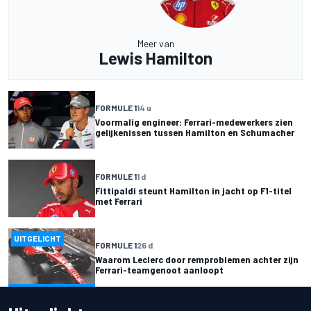
Meer van
Lewis Hamilton
FORMULE 1
14 u
Voormalig engineer: Ferrari-medewerkers zien
gelijkenissen tussen Hamilton en Schumacher
FORMULE 1
1 d
Fittipaldi steunt Hamilton in jacht op F1-titel
met Ferrari
UITGELICHT
FORMULE 1
26 d
Waarom Leclerc door remproblemen achter zijn
Ferrari-teamgenoot aanloopt