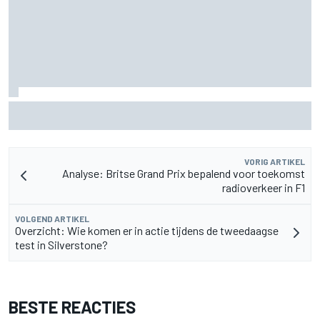
F2-talent Rafael Camara reageert op Haas F1-geruchten
voor 2027
VORIG ARTIKEL
Analyse: Britse Grand Prix bepalend voor toekomst
radioverkeer in F1
VOLGEND ARTIKEL
Overzicht: Wie komen er in actie tijdens de tweedaagse
test in Silverstone?
BESTE REACTIES