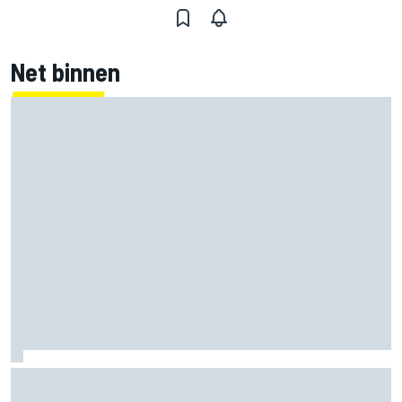
Net binnen
Jorge Martin ‘uit het dal’ na dominante sprintzege op
Silverstone