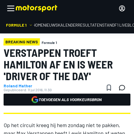
FORMULE 1
HOME
NIEUWS
KALENDER
RESULTATEN
STAND
F1 LIVEBL
BREAKING NEWS
Formule 1
VERSTAPPEN TROEFT
HAMILTON AF EN IS WEER
'DRIVER OF THE DAY'
Roland Mather
Gepubliceerd:
11 jul 2016, 11:30
TOEVOEGEN ALS VOORKEURSBRON
Op het circuit kreeg hij hem zondag niet te pakken,
maar Max Verstappen heeft Lewis Hamilton af weten