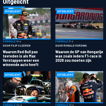
Uitgelicht
UITGELICHT
UITGELICHT
FORMULE 1
6 d
FORMULE 1
7 d
DOOR FILIP CLEEREN
DOOR RONALD VORDING
Waarom Red Bull pas
Waarom de GP van Hongarije
tevreden is als Max
was zoals iedere F1-race in
Verstappen weer een
2026 zou moeten zijn
winnende auto heeft
UITGELICHT
UITGELICHT
FORMULE 1
10 d
FORMULE 1
11 d