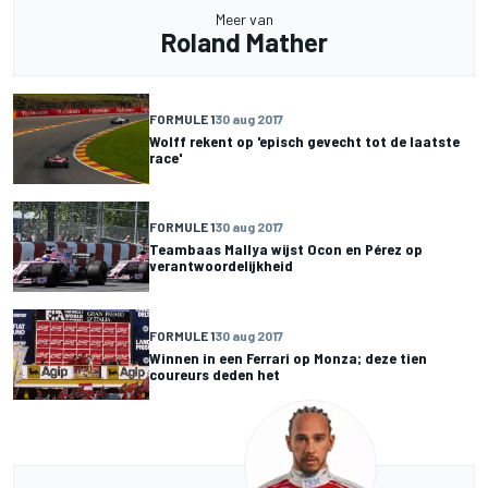
Meer van
Roland Mather
FORMULE 1
30 aug 2017
Wolff rekent op 'episch gevecht tot de laatste
race'
FORMULE 1
30 aug 2017
Teambaas Mallya wijst Ocon en Pérez op
verantwoordelijkheid
FORMULE 1
30 aug 2017
Winnen in een Ferrari op Monza; deze tien
coureurs deden het