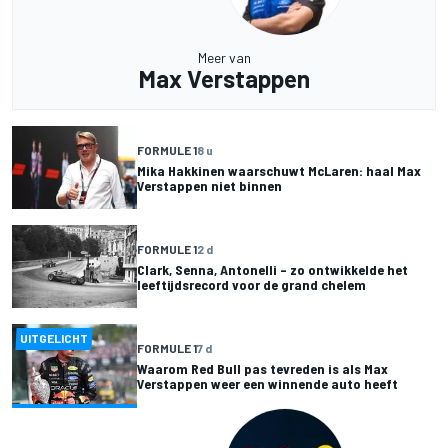
Meer van
Max Verstappen
FORMULE 1
8 u
Mika Hakkinen waarschuwt McLaren: haal Max
Verstappen niet binnen
FORMULE 1
2 d
Clark, Senna, Antonelli – zo ontwikkelde het
leeftijdsrecord voor de grand chelem
UITGELICHT
FORMULE 1
7 d
Waarom Red Bull pas tevreden is als Max
Verstappen weer een winnende auto heeft