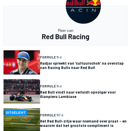
Meer van
Red Bull Racing
FORMULE 1
1 d
Hadjar spreekt van 'cultuurschok' na overstap
van Racing Bulls naar Red Bull
FORMULE 1
1 d
Red Bull vindt naar verluidt opvolger voor
Gianpiero Lambiase
UITGELICHT
FORMULE 1
17 d
Het Red Bull-zitje waar niemand over praat – en
waarom dat het grootste compliment is