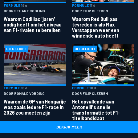
FORMULE 1
9 u
FORMULE 1
7 d
DOOR STUART CODLING
DOOR FILIP CLEEREN
Waarom Cadillac 'jaren'
Waarom Red Bull pas
nodig heeft om het niveau
tevreden is als Max
van F1-rivalen te bereiken
Verstappen weer een
winnende auto heeft
UITGELICHT
UITGELICHT
FORMULE 1
8 d
FORMULE 1
11 d
DOOR RONALD VORDING
DOOR FILIP CLEEREN
Waarom de GP van Hongarije
Het opvallende aan
was zoals iedere F1-race in
Antonelli's snelle
2026 zou moeten zijn
transformatie tot F1-
titelkandidaat
BEKIJK MEER