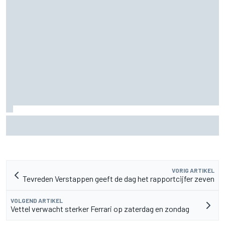
Door 20 coureurs gesigneerde F1-helm levert
recordbedrag op voor goed doel
VORIG ARTIKEL
Tevreden Verstappen geeft de dag het rapportcijfer zeven
VOLGEND ARTIKEL
Vettel verwacht sterker Ferrari op zaterdag en zondag