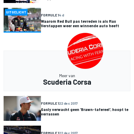
UITGELICHT
FORMULE 1
4 d
Waarom Red Bull pas tevreden is als Max
Verstappen weer een winnende auto heeft
Meer van
Scuderia Corsa
FORMULE 1
22 dec 2017
Gasly verwacht geen 'Brawn-tafereel', hoopt te
verrassen
FORMULE 1
22 dec 2017