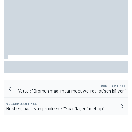
James Vowles blijft positief ondanks moeizame start
Williams 2026
VORIG ARTIKEL
Vettel: "Dromen mag, maar moet wel realistisch blijven"
VOLGEND ARTIKEL
Rosberg baalt van probleem: "Maar ik geef niet op"