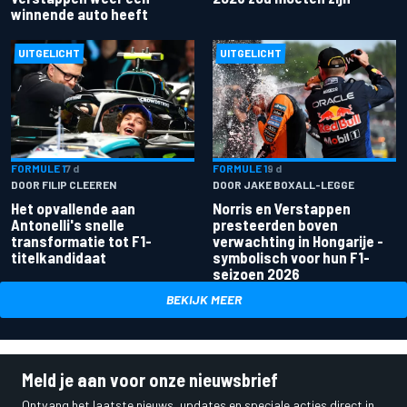
winnende auto heeft
UITGELICHT
UITGELICHT
FORMULE 1
7 d
FORMULE 1
9 d
DOOR FILIP CLEEREN
DOOR JAKE BOXALL-LEGGE
Het opvallende aan
Norris en Verstappen
Antonelli's snelle
presteerden boven
transformatie tot F1-
verwachting in Hongarije -
titelkandidaat
symbolisch voor hun F1-
seizoen 2026
BEKIJK MEER
Meld je aan voor onze nieuwsbrief
Ontvang het laatste nieuws, updates en speciale acties direct in