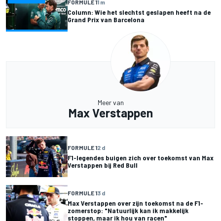
FORMULE 1
1 m
Column: Wie het slechtst geslapen heeft na de
Grand Prix van Barcelona
Meer van
Max Verstappen
FORMULE 1
2 d
F1-legendes buigen zich over toekomst van Max
Verstappen bij Red Bull
FORMULE 1
3 d
Max Verstappen over zijn toekomst na de F1-
zomerstop: "Natuurlijk kan ik makkelijk
stoppen, maar ik hou van racen"