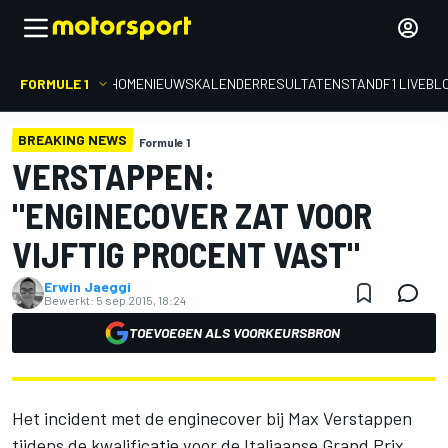
FORMULE 1
HOME
NIEUWS
KALENDER
RESULTATEN
STAND
F1 LIVEBL
BREAKING NEWS
Formule 1
VERSTAPPEN:
"ENGINECOVER ZAT VOOR
VIJFTIG PROCENT VAST"
Erwin Jaeggi
Bewerkt:
5 sep 2015, 18:24
TOEVOEGEN ALS VOORKEURSBRON
Het incident met de enginecover bij Max Verstappen
tijdens de kwalificatie voor de Italiaanse Grand Prix