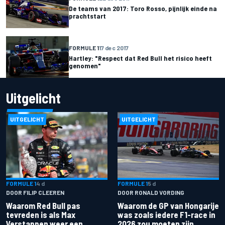
De teams van 2017: Toro Rosso, pijnlijk einde na
prachtstart
FORMULE 1
17 dec 2017
Hartley: "Respect dat Red Bull het risico heeft
genomen"
Uitgelicht
UITGELICHT
UITGELICHT
FORMULE 1
4 d
FORMULE 1
5 d
DOOR FILIP CLEEREN
DOOR RONALD VORDING
Waarom Red Bull pas
Waarom de GP van Hongarije
tevreden is als Max
was zoals iedere F1-race in
Verstappen weer een
2026 zou moeten zijn