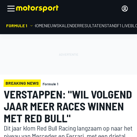
FORMULE 1
HOME
NIEUWS
KALENDER
RESULTATEN
STAND
F1 LIVEBL
BREAKING NEWS
Formule 1
VERSTAPPEN: "WIL VOLGEND
JAAR MEER RACES WINNEN
MET RED BULL"
Dit jaar klom Red Bull Racing langzaam op naar het
niveau van Mercedes en Ferrari, met een drietal