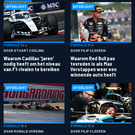
UITGELICHT
UITGELICHT
FORMULE 1
4 u
FORMULE 1
7 d
DOOR STUART CODLING
DOOR FILIP CLEEREN
Waarom Cadillac 'jaren'
Waarom Red Bull pas
nodig heeft om het niveau
tevreden is als Max
van F1-rivalen te bereiken
Verstappen weer een
winnende auto heeft
UITGELICHT
UITGELICHT
FORMULE 1
8 d
FORMULE 1
11 d
DOOR RONALD VORDING
DOOR FILIP CLEEREN