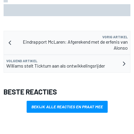
MotoGP British GP: Raul Fernandez domineert, Jorge
Martin vergroot WK-voorsprong
VORIG ARTIKEL
Eindrapport McLaren: Afgerekend met de erfenis van
Alonso
VOLGEND ARTIKEL
Williams stelt Ticktum aan als ontwikkelingsrijder
BESTE REACTIES
BEKIJK ALLE REACTIES EN PRAAT MEE