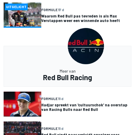
UITGELICHT
FORMULE 1
7 d
Waarom Red Bull pas tevreden is als Max
Verstappen weer een winnende auto heeft
Meer van
Red Bull Racing
FORMULE 1
1 d
Hadjar spreekt van 'cultuurschok' na overstap
van Racing Bulls naar Red Bull
FORMULE 1
1 d
Red Bull vindt naar verluidt opvolger voor