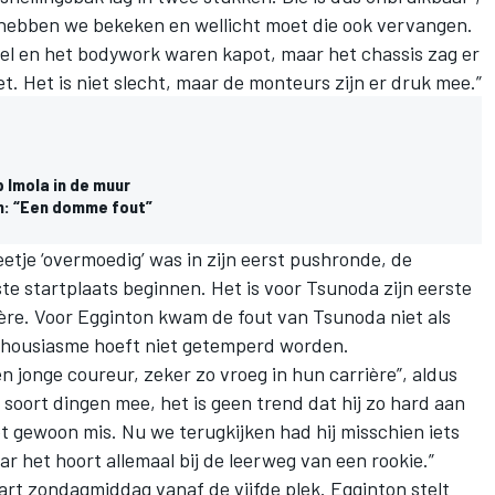
 hebben we bekeken en wellicht moet die ook vervangen.
el en het bodywork waren kapot, maar het chassis zag er
eet. Het is niet slecht, maar de monteurs zijn er druk mee.”
 Imola in de muur
h: “Een domme fout”
eetje ‘overmoedig’ was in zijn eerst pushronde, de
e startplaats beginnen. Het is voor Tsunoda zijn eerste
ière. Voor Egginton kwam de fout van Tsunoda niet als
nthousiasme hoeft niet getemperd worden.
 jonge coureur, zeker zo vroeg in hun carrière”, aldus
 soort dingen mee, het is geen trend dat hij zo hard aan
t gewoon mis. Nu we terugkijken had hij misschien iets
 het hoort allemaal bij de leerweg van een rookie.”
art zondagmiddag vanaf de vijfde plek. Egginton stelt