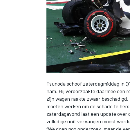
INDYCAR
Tsunoda
schoof zaterdagmiddag in Q1 v
nam. Hij veroorzaakte daarmee een ro
zijn wagen raakte zwaar beschadigd
moeten werken om de schade te herst
WEC
DTM
zaterdagavond laat een update over 
volledige unit vervangen moest word
“We doen nog onderzoek, maar de versn