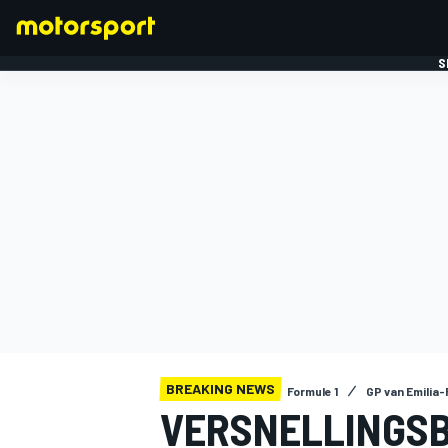
S
FORMULE 1
BREAKING NEWS
Formule 1
GP van Emilia
VERSNELLINGSB