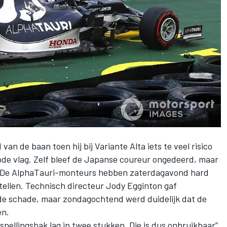
an de baan toen hij bij Variante Alta iets te veel risico
de vlag. Zelf bleef de Japanse coureur ongedeerd, maar
. De AlphaTauri-monteurs hebben zaterdagavond hard
ellen. Technisch directeur Jody Egginton gaf
de schade, maar zondagochtend werd duidelijk dat de
en.
ellingsbak lag in twee stukken. Die is dus onbruikbaar”,