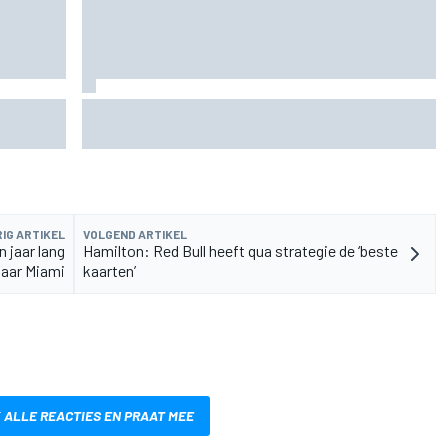
sell is
James Vowles blijft positief ondanks moeizame
start Williams 2026
IG ARTIKEL
VOLGEND ARTIKEL
n jaar lang
Hamilton: Red Bull heeft qua strategie de ‘beste
naar Miami
kaarten’
 ALLE REACTIES EN PRAAT MEE