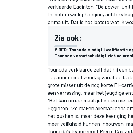
verklaarde Egginton. “De power-unit
De achterwielophanging, achtervleug
prima uit. Dat is het laatste wat ik w
Zie ook:
VIDEO: Tsunoda eindigt kwalificatie op
Tsunoda verontschuldigt zich na cras
Tsunoda verklaarde zelf dat hij een b
Japanner moet zondag vanaf de laatst
grote misser uit de nog korte F1-carr
een verrassing, maar het jeugdige e
“Het kan nu eenmaal gebeuren met een
Egginton. “Ze maken allemaal eens dit
het pushen is, maar deze keer ging he
meer veiligheid kunnen inbouwen, maar
Tsunoda’s teamgenoot Pierre Gasly st