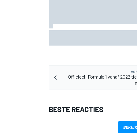
Fittipaldi: strijd tussen Antonelli en Rus
goed voor F1
MEER RACEKLASSEN
VOR
Officieel: Formule 1 vanaf 2022 tie
BESTE REACTIES
BEKIJK