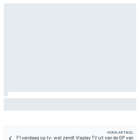
MotoGP Grand Prix van Groot-Brittannië 2026: tijden,
uitzending en meer
VORIG ARTIKEL
F1 vandaag op tv: wat zendt Viaplay TV uit van de GP van