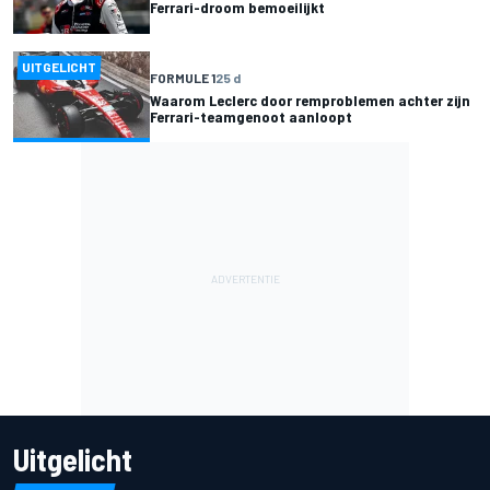
Ferrari-droom bemoeilijkt
UITGELICHT
FORMULE 1
25 d
Waarom Leclerc door remproblemen achter zijn
Ferrari-teamgenoot aanloopt
Uitgelicht