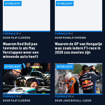
UITGELICHT
UITGELICHT
FORMULE 1
5 d
FORMULE 1
6 d
DOOR FILIP CLEEREN
DOOR RONALD VORDING
Waarom Red Bull pas
Waarom de GP van Hongarije
tevreden is als Max
was zoals iedere F1-race in
Verstappen weer een
2026 zou moeten zijn
winnende auto heeft
UITGELICHT
UITGELICHT
FORMULE 1
9 d
FORMULE 1
10 d
DOOR FILIP CLEEREN
DOOR JAKE BOXALL-LEGGE