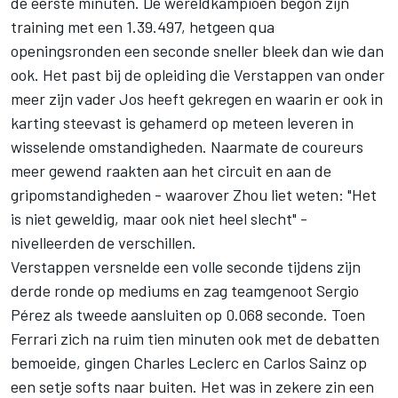
de eerste minuten. De wereldkampioen begon zijn
training met een 1.39.497, hetgeen qua
openingsronden een seconde sneller bleek dan wie dan
ook. Het past bij de opleiding die Verstappen van onder
meer zijn vader Jos heeft gekregen en waarin er ook in
karting steevast is gehamerd op meteen leveren in
wisselende omstandigheden. Naarmate de coureurs
meer gewend raakten aan het circuit en aan de
gripomstandigheden - waarover Zhou liet weten: "Het
is niet geweldig, maar ook niet heel slecht" -
nivelleerden de verschillen.
Verstappen versnelde een volle seconde tijdens zijn
derde ronde op mediums en zag teamgenoot
Sergio
Pérez
als tweede aansluiten op 0.068 seconde. Toen
Ferrari
zich na ruim tien minuten ook met de debatten
bemoeide, gingen
Charles Leclerc
en
Carlos Sainz
op
een setje softs naar buiten. Het was in zekere zin een