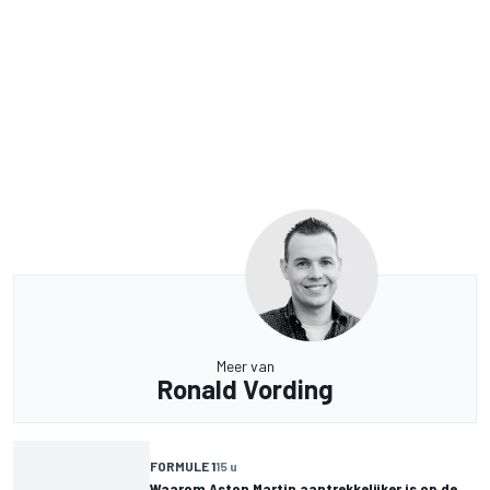
Meer van
Ronald Vording
FORMULE 1
15 u
Waarom Aston Martin aantrekkelijker is op de