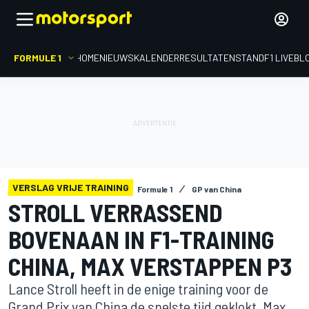
FORMULE 1
HOME
NIEUWS
KALENDER
RESULTATEN
STAND
F1 LIVEBL
VERSLAG VRIJE TRAINING
Formule 1
GP van China
STROLL VERRASSEND
BOVENAAN IN F1-TRAINING
CHINA, MAX VERSTAPPEN P3
Lance Stroll heeft in de enige training voor de
Grand Prix van China de snelste tijd geklokt. Max