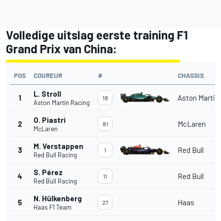
Volledige uitslag eerste training F1
Grand Prix van China:
POS
COUREUR
#
CHASSIS
L. Stroll
1
Aston Martin
18
Aston Martin Racing
O. Piastri
2
McLaren
81
McLaren
M. Verstappen
3
Red Bull
1
Red Bull Racing
S. Pérez
4
Red Bull
11
Red Bull Racing
N. Hülkenberg
5
Haas
27
Haas F1 Team