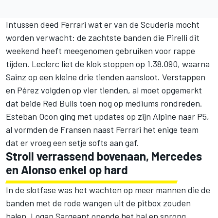
Intussen deed Ferrari wat er van de Scuderia mocht
worden verwacht: de zachtste banden die Pirelli dit
weekend heeft meegenomen gebruiken voor rappe
tijden. Leclerc liet de klok stoppen op 1.38.090, waarna
Sainz op een kleine drie tienden aansloot. Verstappen
en Pérez volgden op vier tienden, al moet opgemerkt
dat beide Red Bulls toen nog op mediums rondreden.
Esteban Ocon ging met updates op zijn
Alpine
naar P5,
al vormden de Fransen naast Ferrari het enige team
dat er vroeg een setje softs aan gaf.
Stroll verrassend bovenaan, Mercedes
en Alonso enkel op hard
In de slotfase was het wachten op meer mannen die de
banden met de rode wangen uit de pitbox zouden
halen.
Logan Sargeant
opende het bal en sprong