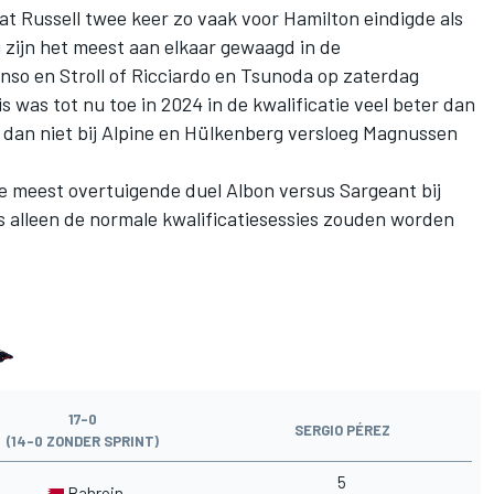
dat Russell twee keer zo vaak voor Hamilton eindigde als
i
zijn het meest aan elkaar gewaagd in de
lonso en Stroll of Ricciardo en Tsunoda op zaterdag
is was tot nu toe in 2024 in de kwalificatie veel beter dan
 dan niet bij
Alpine
en Hülkenberg versloeg Magnussen
 meest overtuigende duel Albon versus Sargeant bij
als alleen de normale kwalificatiesessies zouden worden
17-0
SERGIO PÉREZ
(14-0 ZONDER SPRINT)
5
Bahrein