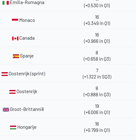
Emilia-Romagna
(+0.530 in Q1)
16
Monaco
(+0.349 in Q1)
16
Canada
(+0.966 in Q1)
8
Spanje
(+0.658 in Q3)
7
Oostenrijk (sprint)
(+1.322 in SQ3)
8
Oostenrijk
(+0.888 in Q3)
19
Groot-Brittannië
(+6.006 in Q1)
16
Hongarije
(+0.799 in Q1)