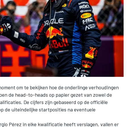
moment om te bekijken hoe de onderlinge verhoudingen
ebben de head-to-heads op papier gezet van zowel de
lificaties. De cijfers zijn gebaseerd op de officiële
op de uiteindelijke startposities na eventuele
rgio Pérez
in elke kwalificatie heeft verslagen, vallen er