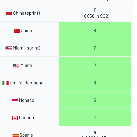
11
China (sprint)
(+0.058 in SQ2)
China
8
Miami (sprint)
11
Miami
7
Emilia-Romagna
6
Monaco
5
Canada
1
4
Spanje