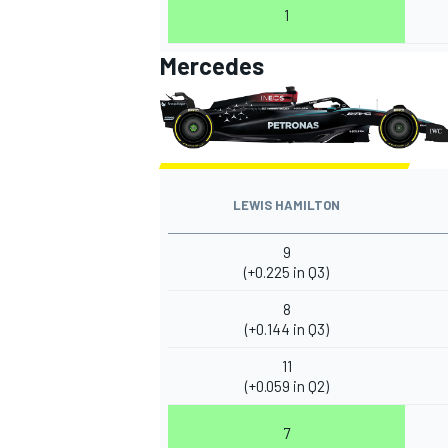
1
Mercedes
MEER RACEKLASSEN
LEWIS HAMILTON
9
(+0.225 in Q3)
8
(+0.144 in Q3)
11
(+0.059 in Q2)
7