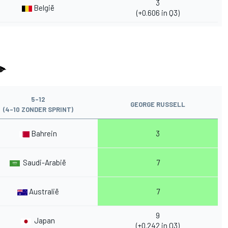
3
België
(+0.606 in Q3)
5-12
GEORGE RUSSELL
(4-10 ZONDER SPRINT)
Bahrein
3
Saudi-Arabië
7
Australië
7
9
Japan
(+0.242 in Q3)