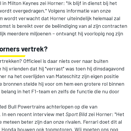
n Milton Keynes zei Horner: "Ik blijf in dienst bij het
 wordt overgedragen." Volgens informatie van onze
om
wordt verwacht dat Horner uiteindelijk helemaal zal
mst is bereikt over de beëindiging van al zijn contracten
jk meerdere miljoenen – ontvangt hij voorlopig nog zijn
Horners vertrek?
rekken? Officieel is daar niets over naar buiten
 hij vrienden dat hij "verrast" was toen hij dinsdagavond
er na het overlijden van Mateschitz zijn eigen positie
e bronnen stelde hij voor om hem een grotere rol binnen
 belang in het F1-team en zelfs de functie die nu door
 Red Bull Powertrains achterlopen op die van
 In een recent interview met
Sport Bild
zei Horner: "Het
e meteen beter zijn dan onze rivalen.
Ferrari
doet dit al
 en Honda bouwen ook topmotoren. Wij moeten ons nog