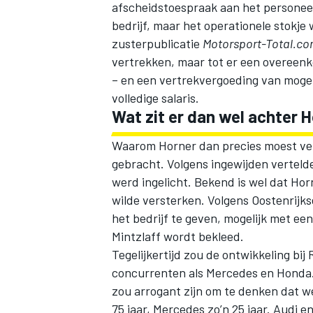
afscheidstoespraak aan het personeel i
bedrijf, maar het operationele stokje
zusterpublicatie
Motorsport-Total.c
vertrekken, maar tot er een overeenko
– en een vertrekvergoeding van mogeli
volledige salaris.
Wat zit er dan wel achter 
MEER RACEKLASSEN
Waarom Horner dan precies moest vert
gebracht. Volgens ingewijden vertelde
werd ingelicht. Bekend is wel dat Horn
wilde versterken. Volgens Oostenrijks
het bedrijf te geven, mogelijk met een
Mintzlaff wordt bekleed.
Tegelijkertijd zou de ontwikkeling bij
concurrenten als
Mercedes
en Honda.
zou arrogant zijn om te denken dat w
75 jaar, Mercedes zo’n 25 jaar. Audi