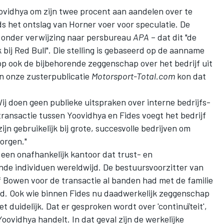
ovidhya om zijn twee procent aan aandelen over te
ds het ontslag van Horner voer voor speculatie. De
 onder verwijzing naar persbureau
APA
– dat dit "de
bij Red Bull". Die stelling is gebaseerd op de aanname
p ook de bijbehorende zeggenschap over het bedrijf uit
n onze zusterpublicatie
Motorsport-Total.com
kon dat
Wij doen geen publieke uitspraken over interne bedrijfs-
ransactie tussen Yoovidhya en Fides voegt het bedrijf
zijn gebruikelijk bij grote, succesvolle bedrijven om
borgen."
s een onafhankelijk kantoor dat trust- en
e individuen wereldwijd. De bestuursvoorzitter van
f Bowen voor de transactie al banden had met de familie
nd. Ook wie binnen Fides nu daadwerkelijk zeggenschap
et duidelijk. Dat er gesproken wordt over 'continuïteit',
ovidhya handelt. In dat geval zijn de werkelijke