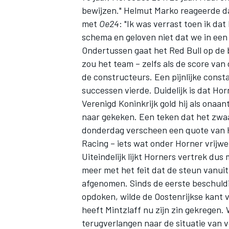
bewijzen." Helmut Marko reageerde 
met
Oe24
: "Ik was verrast toen ik dat
schema en geloven niet dat we in een 
Ondertussen gaat het Red Bull op de
zou het team – zelfs als de score va
de constructeurs. Een pijnlijke const
successen vierde. Duidelijk is dat Hor
Verenigd Koninkrijk gold hij als onaa
naar gekeken. Een teken dat het zwaa
donderdag verscheen een quote van H
Racing – iets wat onder Horner vrijwe
Uiteindelijk lijkt Horners vertrek du
meer met het feit dat de steun vanui
afgenomen. Sinds de eerste beschuld
opdoken, wilde de Oostenrijkse kant v
heeft Mintzlaff nu zijn zin gekregen.
terugverlangen naar de situatie van v