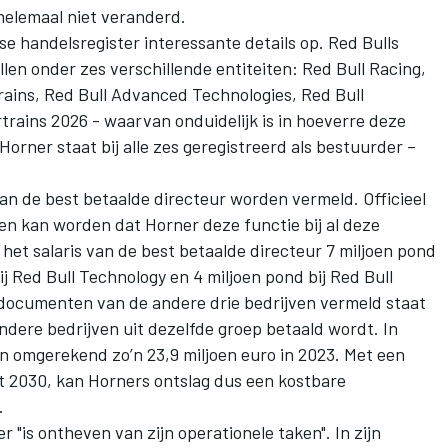
helemaal niet veranderd.
itse handelsregister interessante details op. Red Bulls
allen onder zes verschillende entiteiten: Red Bull Racing,
rains, Red Bull Advanced Technologies, Red Bull
rains 2026 - waarvan onduidelijk is in hoeverre deze
orner staat bij alle zes geregistreerd als bestuurder –
an de best betaalde directeur worden vermeld. Officieel
en kan worden dat Horner deze functie bij al deze
het salaris van de best betaalde directeur 7 miljoen pond
bij Red Bull Technology en 4 miljoen pond bij Red Bull
 documenten van de andere drie bedrijven vermeld staat
ndere bedrijven uit dezelfde groep betaald wordt. In
an omgerekend zo’n 23,9 miljoen euro in 2023. Met een
ot 2030, kan Horners ontslag dus een kostbare
.
r "is ontheven van zijn operationele taken". In zijn