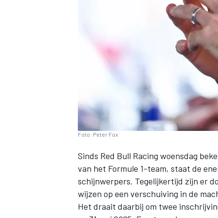
INDYCAR
Foto: Peter Fox
Sinds
Red Bull Racing
woensdag beken
van het Formule 1-team, staat de ene
schijnwerpers. Tegelijkertijd zijn e
WEC
DTM
wijzen op een verschuiving in de mach
Het draait daarbij om twee inschrijvi