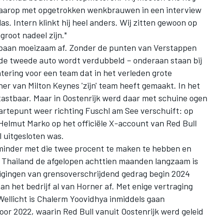
daarop met opgetrokken wenkbrauwen in een interview
 las. Intern klinkt hij heel anders. Wij zitten gewoon op
groot nadeel zijn."
 baan moeizaam af. Zonder de punten van Verstappen
n de tweede auto wordt verdubbeld – onderaan staan bij
atering voor een team dat in het verleden grote
ner van Milton Keynes 'zijn' team heeft gemaakt. In het
ntastbaar. Maar in Oostenrijk werd daar met schuine ogen
rtepunt weer richting Fuschl am See verschuift: op
elmut Marko op het officiële X-account van Red Bull
l uitgesloten was.
s minder met die twee procent te maken te hebben en
t Thailand de afgelopen achttien maanden langzaam is
igingen van grensoverschrijdend gedrag begin 2024
an het bedrijf al van Horner af. Met enige vertraging
 Wellicht is Chalerm Yoovidhya inmiddels gaan
oor 2022, waarin Red Bull vanuit Oostenrijk werd geleid