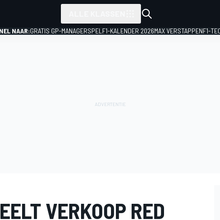
ALLE KLASSEN
NEL NAAR:
GRATIS GP-MANAGERSPEL
F1-KALENDER 2026
MAX VERSTAPPEN
F1-TE
PEELT VERKOOP RED