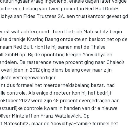
edkeuringsaanvraag ingediend, enkele dagen later volgde
sactie: een belang van twee procent in Red Bull GmbH
dhya aan Fides Trustees SA, een trustkantoor gevestigd
eerst wat achtergrond. Toen Dietrich Mateschitz begin
aise drankje Krating Daeng ontdekte en besloot het op de
aam Red Bull, richtte hij samen met de Thaise
l GmbH op. Bij de oprichting kregen Yoovidhya en
andelen. De resterende twee procent ging naar Chaleo’s
overlijden in 2012 ging diens belang over naar zijn
ijkste vertegenwoordiger.
ent dus formeel het meerderheidsbelang bezat, had
alle controle. Als enige directeur kon hij het bedrijf
in oktober 2022 werd zijn 49 procent overgedragen aan
estuurlijke controle kwam in handen van drie nieuwe
Oliver Mintzlaff en Franz Watzlawick. Op
t Mateschitz, maar de Yoovidhya-familie formeel het