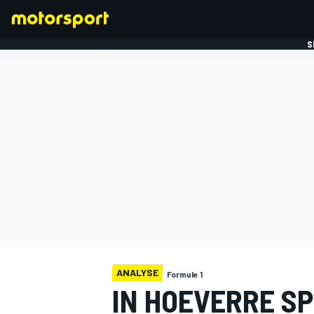
S
FORMULE 1
ANALYSE
Formule 1
IN HOEVERRE S