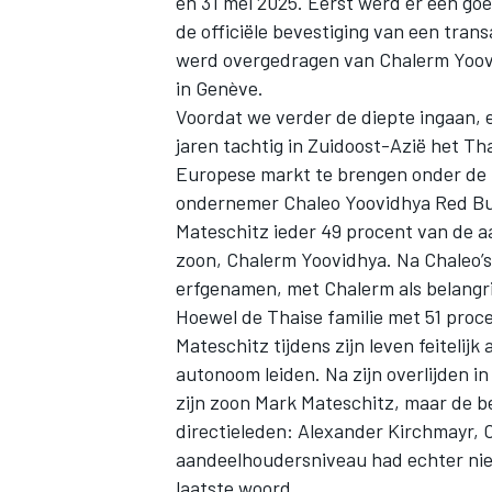
en 31 mei 2025. Eerst werd er een go
de officiële bevestiging van een tran
werd overgedragen van Chalerm Yoovi
in Genève.
Voordat we verder de diepte ingaan, 
jaren tachtig in Zuidoost-Azië het Th
Europese markt te brengen onder de n
ondernemer Chaleo Yoovidhya Red Bul
Mateschitz ieder 49 procent van de a
zoon, Chalerm Yoovidhya. Na Chaleo’s 
erfgenamen, met Chalerm als belangr
Hoewel de Thaise familie met 51 proc
Mateschitz tijdens zijn leven feitelijk 
autonoom leiden. Na zijn overlijden 
zijn zoon Mark Mateschitz, maar de b
directieleden: Alexander Kirchmayr, 
aandeelhoudersniveau had echter nie
laatste woord.