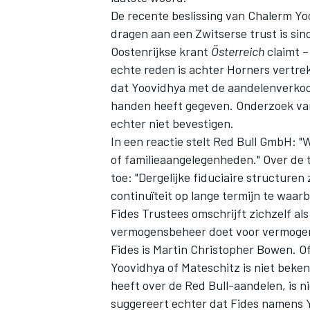
De recente beslissing van Chalerm Yo
dragen aan een Zwitserse trust is sin
Oostenrijkse krant
Österreich
claimt –
echte reden is achter Horners vertrek 
dat Yoovidhya met de aandelenverkoo
handen heeft gegeven. Onderzoek va
echter niet bevestigen.
In een reactie stelt Red Bull GmbH: "
of familieaangelegenheden." Over de t
toe: "Dergelijke fiduciaire structuren 
continuïteit op lange termijn te waar
Fides Trustees omschrijft zichzelf al
vermogensbeheer doet voor vermogend
Fides is Martin Christopher Bowen. O
Yoovidhya of Mateschitz is niet beke
heeft over de Red Bull-aandelen, is ni
suggereert echter dat Fides namens Yo