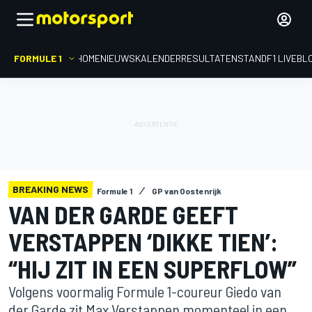
FORMULE 1
HOME
NIEUWS
KALENDER
RESULTATEN
STAND
F1 LIVEBL
BREAKING NEWS
Formule 1
GP van Oostenrijk
VAN DER GARDE GEEFT
VERSTAPPEN ‘DIKKE TIEN’:
“HIJ ZIT IN EEN SUPERFLOW”
Volgens voormalig Formule 1-coureur Giedo van
der Garde zit Max Verstappen momenteel in een