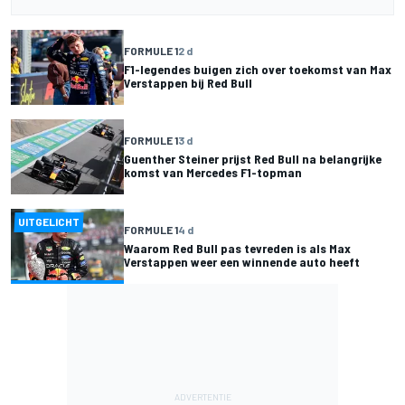
FORMULE 1
2 d
F1-legendes buigen zich over toekomst van Max
Verstappen bij Red Bull
FORMULE 1
3 d
Guenther Steiner prijst Red Bull na belangrijke
komst van Mercedes F1-topman
UITGELICHT
FORMULE 1
4 d
Waarom Red Bull pas tevreden is als Max
Verstappen weer een winnende auto heeft