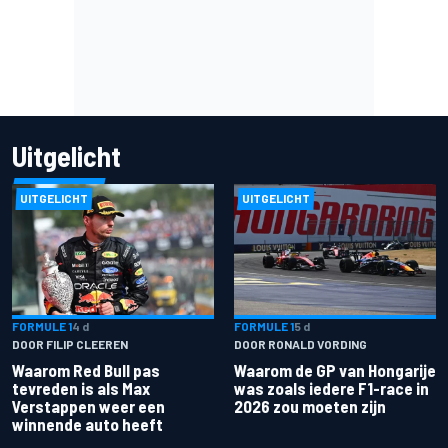
Uitgelicht
UITGELICHT
UITGELICHT
FORMULE 1
4 d
FORMULE 1
5 d
DOOR FILIP CLEEREN
DOOR RONALD VORDING
Waarom Red Bull pas
Waarom de GP van Hongarije
tevreden is als Max
was zoals iedere F1-race in
Verstappen weer een
2026 zou moeten zijn
winnende auto heeft