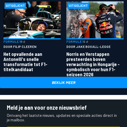
UITGELICHT
UITGELICHT
FORMULE 1
8 d
FORMULE 1
9 d
DOOR FILIP CLEEREN
DOOR JAKE BOXALL-LEGGE
Het opvallende aan
Norris en Verstappen
Antonelli's snelle
presteerden boven
transformatie tot F1-
verwachting in Hongarije -
titelkandidaat
symbolisch voor hun F1-
seizoen 2026
BEKIJK MEER
Meld je aan voor onze nieuwsbrief
Ontvang het laatste nieuws, updates en speciale acties direct in
je mailbox.