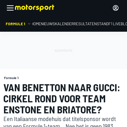
FORMULE 1
HOME
NIEUWS
KALENDER
RESULTATEN
STAND
F1 LIVEBL
Formule 1
VAN BENETTON NAAR GUCCI:
CIRKEL ROND VOOR TEAM
ENSTONE EN BRIATORE?
Een Italiaanse modehuis dat titelsponsor wordt
van een Formule 1-team... Nee het is geen 1983,