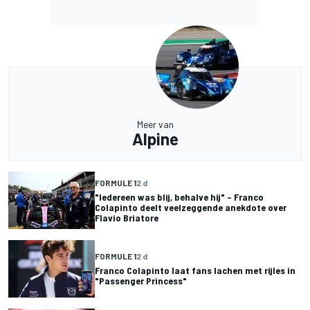
Meer van
Alpine
FORMULE 1
2 d
"Iedereen was blij, behalve hij" – Franco
Colapinto deelt veelzeggende anekdote over
Flavio Briatore
FORMULE 1
2 d
Franco Colapinto laat fans lachen met rijles in
"Passenger Princess"