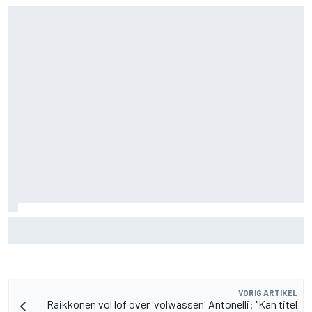
McLaren ‘teleurgesteld’ dat Ferrari eerder inzette op
roterende achtervleugel
VORIG ARTIKEL
Raikkonen vol lof over 'volwassen' Antonelli: "Kan titel