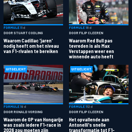
FORMULE 1
1 d
FORMULE 1
8 d
DOOR STUART CODLING
DOOR FILIP CLEEREN
Waarom Cadillac 'jaren'
Waarom Red Bull pas
nodig heeft om het niveau
tevreden is als Max
van F1-rivalen te bereiken
Verstappen weer een
winnende auto heeft
UITGELICHT
UITGELICHT
FORMULE 1
9 d
FORMULE 1
12 d
DOOR RONALD VORDING
DOOR FILIP CLEEREN
Waarom de GP van Hongarije
Het opvallende aan
was zoals iedere F1-race in
Antonelli's snelle
2026 zou moeten zijn
transformatie tot F1-