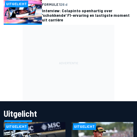
UITGELICHT
FORMULE 1
26 d
Interview: Colapinto openhartig over
'schokkende' F1-ervaring en lastigste moment
uit carrière
Uitgelicht
UITGELICHT
UITGELICHT