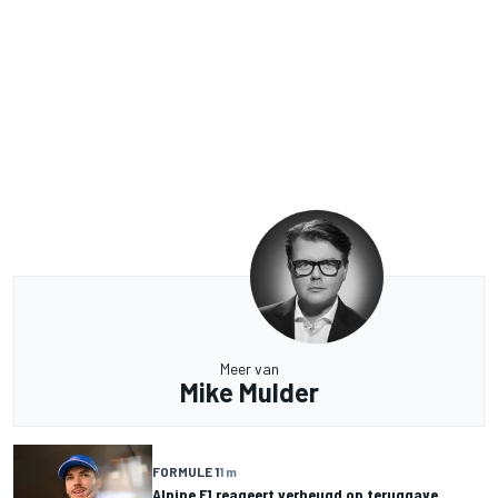
Meer van
Mike Mulder
FORMULE 1
1 m
Alpine F1 reageert verheugd op teruggave