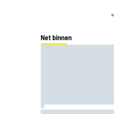
D
Net binnen
Mercedes houdt timing van upgrades vo