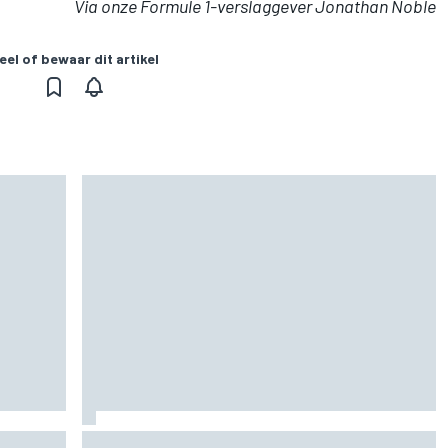
Via onze Formule 1-verslaggever Jonathan Noble
eel of bewaar dit artikel
or rest
Waarom F1 nog altijd maar één Grand Prix zelf