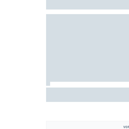
F1-seizoen 2026 nauwlettend in de gat
MEER RACEKLASSEN
Albon: Baku-upgrade lost problemen va
Williams in F1 2026 niet op
VOR