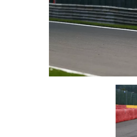
INDYCAR
WEC
DTM