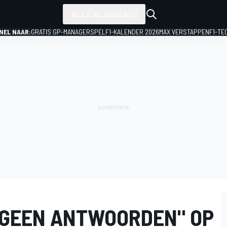
ALLE KLASSEN
NEL NAAR:
GRATIS GP-MANAGERSPEL
F1-KALENDER 2026
MAX VERSTAPPEN
F1-TE
"GEEN ANTWOORDEN" OP