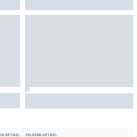
en
organiseert
n
De nieuwigheid van Cadillac is eraf, maar dat is
juist een compliment
IG ARTIKEL
VOLGEND ARTIKEL