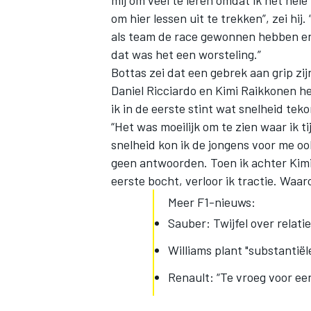
mij om veel te leren omdat ik het he
om hier lessen uit te trekken”, zei hij
als team de race gewonnen hebben en 
dat was het een worsteling.”
Bottas zei dat een gebrek aan grip zi
Daniel Ricciardo en Kimi Raikkonen he
ik in de eerste stint wat snelheid tek
“Het was moeilijk om te zien waar ik t
snelheid kon ik de jongens voor me oo
geen antwoorden. Toen ik achter Kimi 
eerste bocht, verloor ik tractie. Waar
Meer F1-nieuws:
Sauber: Twijfel over relat
Williams plant "substantië
Renault: “Te vroeg voor ee