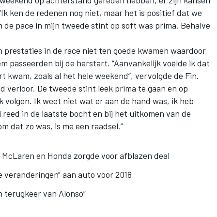
le weekend op achterstand gereden hebben, er zijn kansen
. “Ik ken de redenen nog niet, maar het is positief dat we
de pace in mijn tweede stint op soft was prima. Behalve
jn prestaties in de race niet ten goede kwamen waardoor
m passeerden bij de herstart. “Aanvankelijk voelde ik dat
ort kwam, zoals al het hele weekend”, vervolgde de Fin.
ijd verloor. De tweede stint leek prima te gaan en op
k volgen. Ik weet niet wat er aan de hand was, ik heb
reed in de laatste bocht en bij het uitkomen van de
om dat zo was, is me een raadsel.”
ie McLaren en Honda zorgde voor afblazen deal
le veranderingen" aan auto voor 2018
n terugkeer van Alonso”