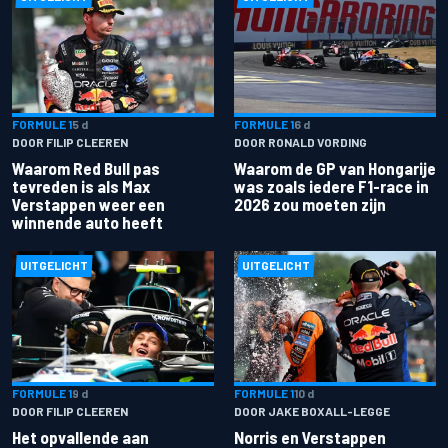
FORMULE 1
5 d
FORMULE 1
6 d
DOOR FILIP CLEEREN
DOOR RONALD VORDING
Waarom Red Bull pas
Waarom de GP van Hongarije
tevreden is als Max
was zoals iedere F1-race in
Verstappen weer een
2026 zou moeten zijn
winnende auto heeft
UITGELICHT
UITGELICHT
FORMULE 1
9 d
FORMULE 1
10 d
DOOR FILIP CLEEREN
DOOR JAKE BOXALL-LEGGE
Het opvallende aan
Norris en Verstappen