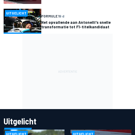
UITGELICHT
FORMULE 1
9 d
Het opvallende aan Antonelli's snelle
transformatie tot F1-titelkandidaat
Uitgelicht
UITGELICHT
UITGELICHT