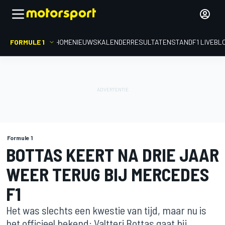
FORMULE 1
HOME
NIEUWS
KALENDER
RESULTATEN
STAND
F1 LIVEBL
Formule 1
BOTTAS KEERT NA DRIE JAAR
WEER TERUG BIJ MERCEDES
F1
Het was slechts een kwestie van tijd, maar nu is
het officieel bekend: Valtteri Bottas gaat bij