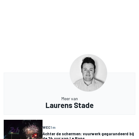
Meer van
Laurens Stade
WEC
1 m
Achter de schermen: vuurwerk gegarandeerd bij
de 24 uur van Le Mans