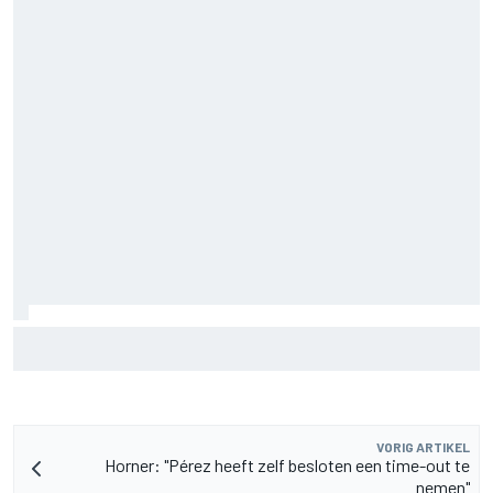
MotoGP Grand Prix van Groot-Brittannië 2026: tijden,
uitzending en meer
VORIG ARTIKEL
Horner: "Pérez heeft zelf besloten een time-out te
nemen"