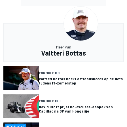
Meer van
Valtteri Bottas
FORMULE 1
1 d
Valtteri Bottas boekt offroadsucces op de fiets
tijdens F1-zomerstop
FORMULE 1
3 d
David Croft prijst no-excuses-aanpak van
Cadillac na GP van Hongarije
UITGELICHT