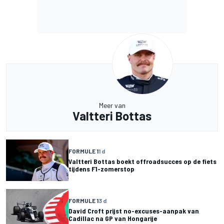
Meer van
Valtteri Bottas
FORMULE 1
1 d
Valtteri Bottas boekt offroadsucces op de fiets
tijdens F1-zomerstop
FORMULE 1
3 d
David Croft prijst no-excuses-aanpak van
Cadillac na GP van Hongarije