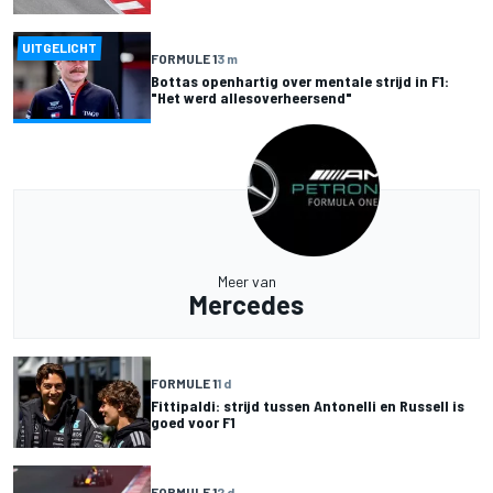
UITGELICHT
FORMULE 1
3 m
Bottas openhartig over mentale strijd in F1:
"Het werd allesoverheersend"
Meer van
Mercedes
FORMULE 1
1 d
Fittipaldi: strijd tussen Antonelli en Russell is
goed voor F1
FORMULE 1
2 d