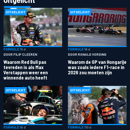
UITGELICHT
UITGELICHT
FORMULE 1
5 d
FORMULE 1
6 d
DOOR FILIP CLEEREN
DOOR RONALD VORDING
Waarom Red Bull pas
Waarom de GP van Hongarije
tevreden is als Max
was zoals iedere F1-race in
Verstappen weer een
2026 zou moeten zijn
winnende auto heeft
UITGELICHT
UITGELICHT
FORMULE 1
9 d
FORMULE 1
10 d