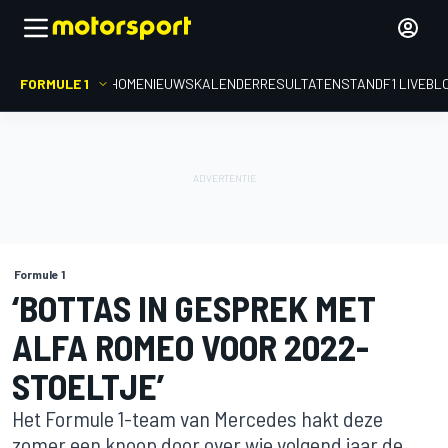
FORMULE 1
HOME
NIEUWS
KALENDER
RESULTATEN
STAND
F1 LIVEBL
Formule 1
‘BOTTAS IN GESPREK MET
ALFA ROMEO VOOR 2022-
STOELTJE’
Het Formule 1-team van Mercedes hakt deze
zomer een knoop door over wie volgend jaar de