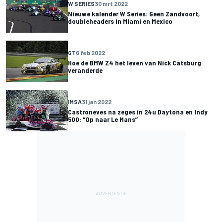
W SERIES
30 mrt 2022
Nieuwe kalender W Series: Geen Zandvoort,
doubleheaders in Miami en Mexico
GT
6 feb 2022
Hoe de BMW Z4 het leven van Nick Catsburg
veranderde
IMSA
31 jan 2022
Castroneves na zeges in 24u Daytona en Indy
500: “Op naar Le Mans”