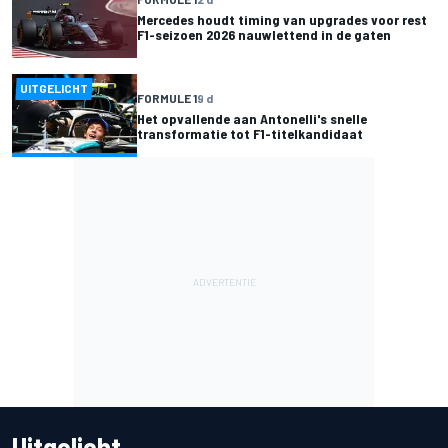
Mercedes houdt timing van upgrades voor rest
F1-seizoen 2026 nauwlettend in de gaten
UITGELICHT
FORMULE 1
9 d
Het opvallende aan Antonelli's snelle
transformatie tot F1-titelkandidaat
Uitgelicht