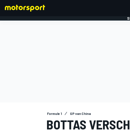
S
FORMULE 1
Formule 1
GP van China
BOTTAS VERSCHI