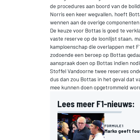
de procedures aan boord van de bolide
Norris een keer wegvallen, hoeft Bott
wennen aan de overige componenten
De keuze voor Bottas is goed te verkl
vaste reserve op de loonlijst staan, 
kampioenschap die overlappen met F1
zodoende een beroep op Bottas gedaa
aanspraak doen op Bottas indien nodi
Stoffel Vandoorne twee reserves onder
dus dan zou Bottas in het geval dat v
mee kunnen doen opgetrommeld wor
Lees meer F1-nieuws:
FORMULE 1
Marko geeft fou