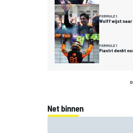
FORMULE 1
Wolff wijst naa
FORMULE 1
Piastri denkt no
D
Net binnen