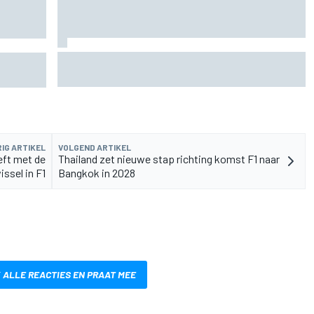
Waarom Aston Martin aantrekkelijker is op de F1-
toGP-
rijdersmarkt dan dat het lijkt
IG ARTIKEL
VOLGEND ARTIKEL
eft met de
Thailand zet nieuwe stap richting komst F1 naar
ssel in F1
Bangkok in 2028
 ALLE REACTIES EN PRAAT MEE