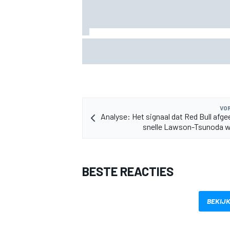
Pedro Acosta houdt hoop op eerste Mo
zege met KTM
MEER RACEKLASSEN
VOR
Analyse: Het signaal dat Red Bull afge
snelle Lawson-Tsunoda wi
BESTE REACTIES
BEKIJK