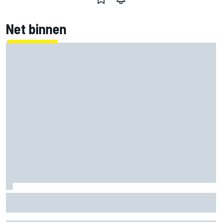
Net binnen
Mika Hakkinen waarschuwt McLaren: haal Max Verstappen
niet binnen