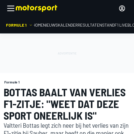
FORMULE 1
HOME
NIEUWS
KALENDER
RESULTATEN
STAND
F1 LIVEBL
Formule 1
BOTTAS BAALT VAN VERLIES
F1-ZITJE: "WEET DAT DEZE
SPORT ONEERLIJK IS"
Valtteri Bottas legt zich neer bij het verlies van zijn
F1-zitje bij Sauber, maar heeft op die manier ook