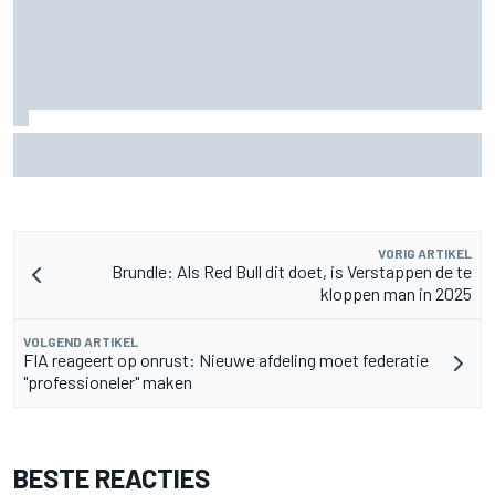
Waarom Cadillac 'jaren' nodig heeft om het niveau van F1-
rivalen te bereiken
VORIG ARTIKEL
Brundle: Als Red Bull dit doet, is Verstappen de te
kloppen man in 2025
VOLGEND ARTIKEL
FIA reageert op onrust: Nieuwe afdeling moet federatie
"professioneler" maken
BESTE REACTIES