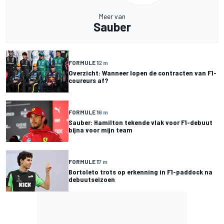
Meer van
Sauber
FORMULE 1
2 m
Overzicht: Wanneer lopen de contracten van F1-
coureurs af?
FORMULE 1
6 m
Sauber: Hamilton tekende vlak voor F1-debuut
bijna voor mijn team
FORMULE 1
7 m
Bortoleto trots op erkenning in F1-paddock na
debuutseizoen