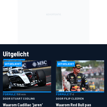
Uitgelicht
UITGELICHT
UITGELICHT
FORMULE 1
58 min
FORMULE 1
7 d
DOOR STUART CODLING
DOOR FILIP CLEEREN
Waarom Cadillac 'jaren'
Waarom Red Bull pas