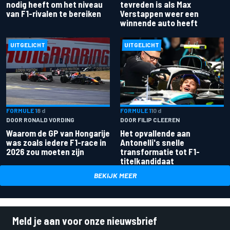
nodig heeft om het niveau
tevreden is als Max
van F1-rivalen te bereiken
Verstappen weer een
winnende auto heeft
UITGELICHT
UITGELICHT
FORMULE 1
8 d
FORMULE 1
10 d
DOOR RONALD VORDING
DOOR FILIP CLEEREN
Waarom de GP van Hongarije
Het opvallende aan
was zoals iedere F1-race in
Antonelli's snelle
2026 zou moeten zijn
transformatie tot F1-
titelkandidaat
BEKIJK MEER
Meld je aan voor onze nieuwsbrief