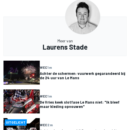
Meer van
Laurens Stade
WEC
1 m
Achter de schermen: vuurwerk gegarandeerd bij
de 24 uur van Le Mans
WEC
1 m
De Vries keek slotfase Le Mans niet: "Ik bleef
maar kleding opvouwen"
UITGELICHT
WEC
2 m