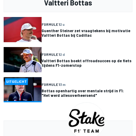
Valtteri Bottas
FORMULE 1
2 u
Guenther Steiner zet vraagtekens bij motivatie
Valtteri Bottas bij Cadillac
FORMULE 1
2 d
Valtteri Bottas boekt offroadsucces op de fiets
tijdens F1-zomerstop
UITGELICHT
FORMULE 1
3 m
Bottas openhartig over mentale strijd in F1:
"Het werd allesoverheersend"