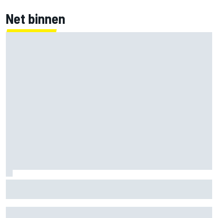
Net binnen
Mika Hakkinen twijfelde aan F1-rentree na
levensbedreigende crash in 1995