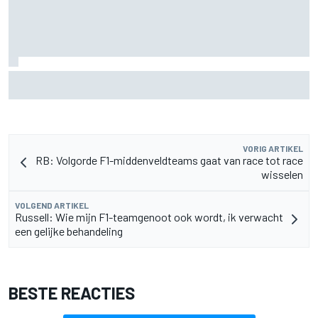
Lewis Hamilton deelt eerste foto's van nieuwe puppy Halo
VORIG ARTIKEL
RB: Volgorde F1-middenveldteams gaat van race tot race
wisselen
VOLGEND ARTIKEL
Russell: Wie mijn F1-teamgenoot ook wordt, ik verwacht
een gelijke behandeling
BESTE REACTIES