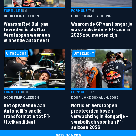
FORMULE 1
6 d
FORMULE 1
7 d
DOOR FILIP CLEEREN
DOOR RONALD VORDING
Waarom Red Bull pas
Waarom de GP van Hongarije
tevreden is als Max
was zoals iedere F1-race in
Verstappen weer een
2026 zou moeten zijn
winnende auto heeft
UITGELICHT
UITGELICHT
FORMULE 1
10 d
FORMULE 1
11 d
DOOR FILIP CLEEREN
DOOR JAKE BOXALL-LEGGE
Het opvallende aan
Norris en Verstappen
Antonelli's snelle
presteerden boven
transformatie tot F1-
verwachting in Hongarije -
titelkandidaat
symbolisch voor hun F1-
seizoen 2026
BEKIJK MEER