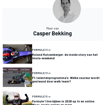
Meer van
Casper Bekking
FORMULE 1
3 m
Roland Ratzenberger: de inside story van het
Imola-weekend
FORMULE 1
3 m
F1-talentenprogramma’s: Welke coureur wordt
gesteund door welk team?
FORMULE 1
5 m
Formule 1 live kijken in 2026 op tv en online:
Waar, gratis opties en meer