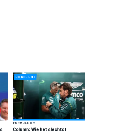
UITGELICHT
FORMULE 1
1 m
is
Column: Wie het slechtst