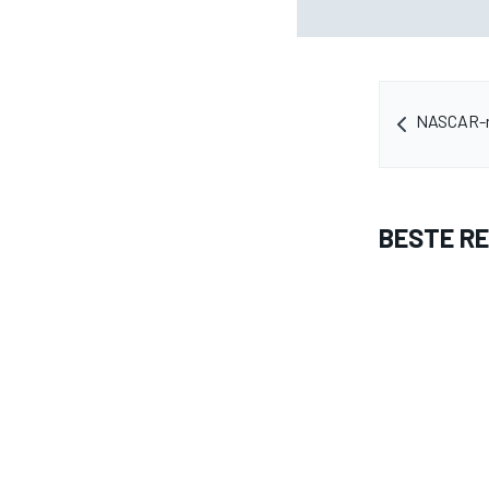
GP van Aragón
NASCAR-r
BESTE R