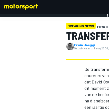
S
BREAKING NEWS
Formule 
TRANSFER
Erwin Jaeggi
Gepubliceerd:
9 aug 2006,
FORMULE 1
De transferma
coureurs voo
dat David Co
dit moment zi
van de besli
na dit seizoe
een jaartje 