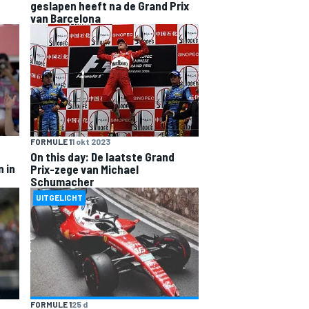
geslapen heeft na de Grand Prix
van Barcelona
FORMULE 1
1 okt 2023
On this day: De laatste Grand
 in
Prix-zege van Michael
Schumacher
UITGELICHT
FORMULE 1
25 d