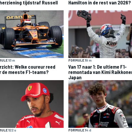
herziening tijdstraf Russell
Hamilton in de rest van 2026?
ULE 1
3 m
FORMULE 1
9 m
rzicht: Welke coureur reed
Van 17 naar 1: De ultieme F1-
r de meeste F1-teams?
remontada van Kimi Raikkonen
Japan
ULE 1
22 u
FORMULE 1
4 d