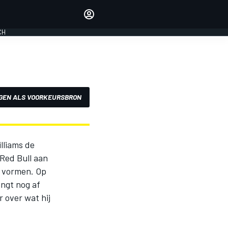
Laat je horen met de
reactiemodule
CH
LOGIN
EDITIE
NEDERLAND
GEN ALS VOORKEURSBRON
lliams de
Red Bull aan
n vormen. Op
angt nog af
 over wat hij