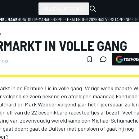
ALLE KLASSEN
NEL NAAR:
GRATIS GP-MANAGERSPEL
F1-KALENDER 2026
MAX VERSTAPPEN
F1-TE
1
MARKT IN VOLLE GANG
TOEVOE
 15:33
rkt in de Formule 1 is in volle gang. Vorige week maakte Wi
r volgend seizoen bekend en afgelopen maandag kondigde 
ulthard en Mark Webber volgend jaar het rijderspaar zulle
jn elf van de 22 beschikbare racestoeltjes al bezet. Veel h
ssing van zevenvoudig wereldkampioen Michael Schumacher
n gaat doen: gaat de Duitser met pensioen of gaat hij nog
door?