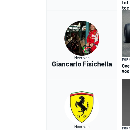
tot 
toe
Meer van
FORM
Giancarlo Fisichella
Ove
voo
Meer van
FORM