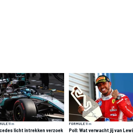
ULE 1
1 m
FORMULE 1
1 m
cedes licht intrekken verzoek
Poll: Wat verwacht jij van Lew