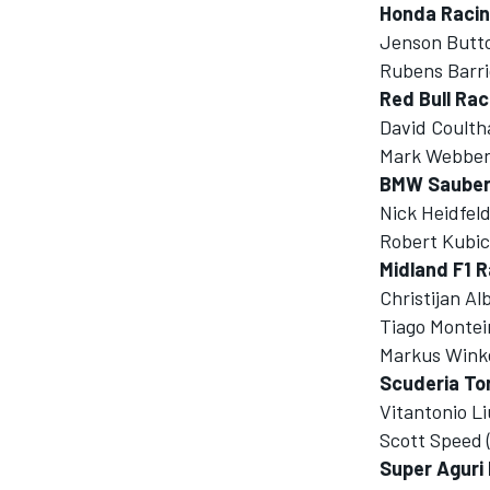
Honda Raci
Jenson Butto
Rubens Barric
INDYCAR
Red Bull Rac
David Coulth
Mark Webber 
BMW Sauber
Nick Heidfeld
Robert Kubica
Midland F1 R
Christijan Al
Tiago Montei
Markus Wink
Scuderia To
Vitantonio Li
WEC
DTM
Scott Speed (
Super Aguri 