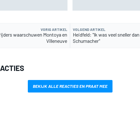
uitzending en meer
VORIG ARTIKEL
VOLGEND ARTIKEL
ijders waarschuwen Montoya en
Heidfeld: "Ik was veel sneller dan
Villeneuve
Schumacher"
EACTIES
BEKIJK ALLE REACTIES EN PRAAT MEE