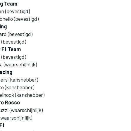
ng Team
n (bevestigd)
hello (bevestigd)
ing
ard (bevestigd)
(bevestigd)
 F1 Team
 (bevestigd)
 (waarschijnlijk)
acing
bers (kanshebber)
ro (kanshebber)
elhock (kanshebber)
ro Rosso
uzzi (waarschijnlijk)
waarschijnlijk)
F1