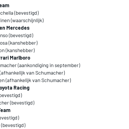
Team
ichella (bevestigd)
inen (waarschijnlijk)
en Mercedes
nso (bevestigd)
Rosa (kanshebber)
on (kanshebber)
rari Marlboro
macher (aankondiging in september)
 (afhankelijk van Schumacher)
en (afhankelijk van Schumacher)
oyota Racing
(bevestigd)
her (bevestigd)
 Team
evestigd)
 (bevestigd)