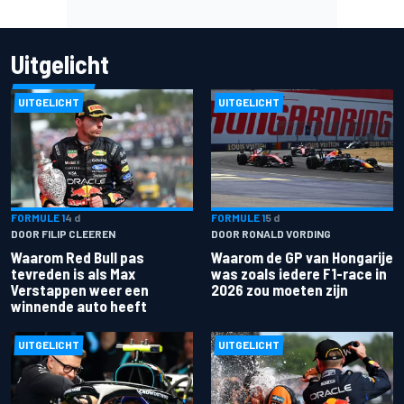
Uitgelicht
UITGELICHT
UITGELICHT
FORMULE 1
4 d
FORMULE 1
5 d
DOOR FILIP CLEEREN
DOOR RONALD VORDING
Waarom Red Bull pas
Waarom de GP van Hongarije
tevreden is als Max
was zoals iedere F1-race in
Verstappen weer een
2026 zou moeten zijn
winnende auto heeft
UITGELICHT
UITGELICHT