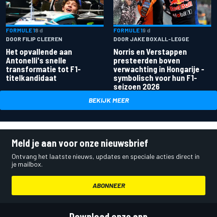
FORMULE 1
8 d
FORMULE 1
9 d
DOOR FILIP CLEEREN
DOOR JAKE BOXALL-LEGGE
Het opvallende aan
Norris en Verstappen
Antonelli's snelle
presteerden boven
transformatie tot F1-
verwachting in Hongarije -
titelkandidaat
symbolisch voor hun F1-
seizoen 2026
BEKIJK MEER
Meld je aan voor onze nieuwsbrief
Ontvang het laatste nieuws, updates en speciale acties direct in
je mailbox.
ABONNEER
Download onze app