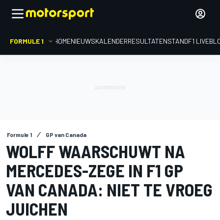
FORMULE 1
HOME
NIEUWS
KALENDER
RESULTATEN
STAND
F1 LIVEBL
Formule 1
GP van Canada
WOLFF WAARSCHUWT NA
MERCEDES-ZEGE IN F1 GP
VAN CANADA: NIET TE VROEG
JUICHEN