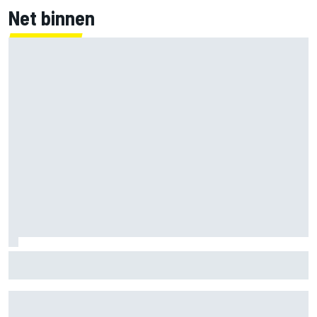
Net binnen
F1 2026-tussenrapport: Aston Martin zoekt eerherstel na
dramatische start