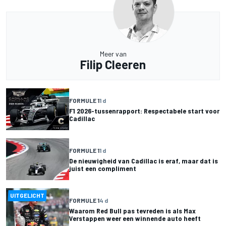
Meer van
Filip Cleeren
FORMULE 1
1 d
F1 2026-tussenrapport: Respectabele start voor
Cadillac
FORMULE 1
1 d
De nieuwigheid van Cadillac is eraf, maar dat is
juist een compliment
UITGELICHT
FORMULE 1
4 d
Waarom Red Bull pas tevreden is als Max
Verstappen weer een winnende auto heeft