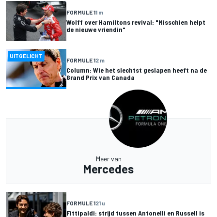
FORMULE 1
1 m
Wolff over Hamiltons revival: "Misschien helpt
de nieuwe vriendin"
UITGELICHT
FORMULE 1
2 m
Column: Wie het slechtst geslapen heeft na de
Grand Prix van Canada
Meer van
Mercedes
FORMULE 1
21 u
Fittipaldi: strijd tussen Antonelli en Russell is