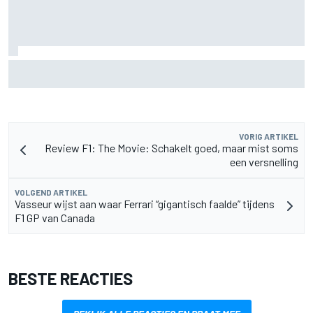
Waarom Aston Martin ondanks alles aantrekkelijk blijft op
de F1-rijdersmarkt
VORIG ARTIKEL
Review F1: The Movie: Schakelt goed, maar mist soms
een versnelling
VOLGEND ARTIKEL
Vasseur wijst aan waar Ferrari “gigantisch faalde” tijdens
F1 GP van Canada
BESTE REACTIES