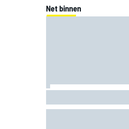
Net binnen
MEER RACEKLASSEN
MotoGP sluit nieuwe tweejarige deal me
Silverstone voor British GP