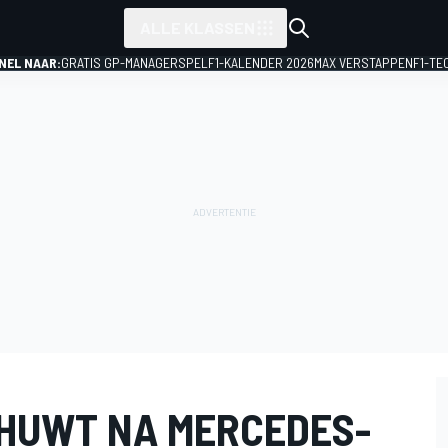
ALLE KLASSEN
NEL NAAR:
GRATIS GP-MANAGERSPEL
F1-KALENDER 2026
MAX VERSTAPPEN
F1-TE
HUWT NA MERCEDES-