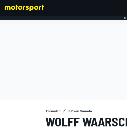
S
FORMULE 1
Formule 1
GP van Canada
WOLFF WAARSC