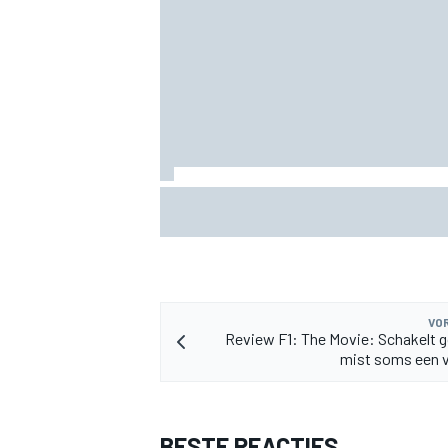
Grasser bevestigt tweede Lamborghini 
Nürburgring: wie krijgt de cockpit?
VOR
Review F1: The Movie: Schakelt 
mist soms een v
BESTE REACTIES