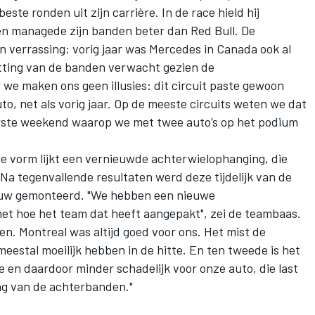
este ronden uit zijn carrière. In de race hield hij
en managede zijn banden beter dan Red Bull. De
n verrassing: vorig jaar was
Mercedes
in Canada ook al
itting van de banden verwacht gezien de
we maken ons geen illusies: dit circuit paste gewoon
to, net als vorig jaar. Op de meeste circuits weten we dat
eerste weekend waarop we met twee auto’s op het podium
de vorm lijkt een vernieuwde achterwielophanging, die
Na tegenvallende resultaten werd deze tijdelijk van de
ieuw gemonteerd. "We hebben een nieuwe
met hoe het team dat heeft aangepakt", zei de teambaas.
ken. Montreal was altijd goed voor ons. Het mist de
eestal moeilijk hebben in de hitte. En ten tweede is het
age en daardoor minder schadelijk voor onze auto, die last
ng van de achterbanden."