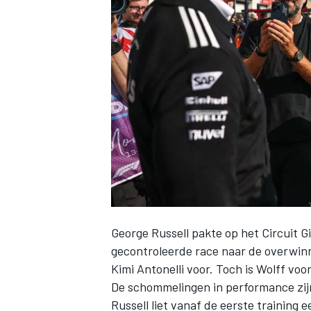
INDYCAR
George Russell
pakte op het Circuit Gi
gecontroleerde race naar de overwinn
WEC
DTM
Kimi Antonelli
voor. Toch is Wolff voor
De schommelingen in performance zijn 
Russell liet vanaf de eerste training 