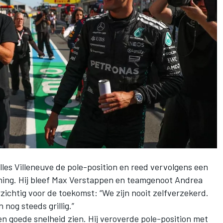
lles Villeneuve de pole-position en reed vervolgens een
ing. Hij bleef
Max Verstappen
en teamgenoot
Andrea
zichtig voor de toekomst: “We zijn nooit zelfverzekerd.
nog steeds grillig.”
een goede snelheid zien. Hij veroverde pole-position met