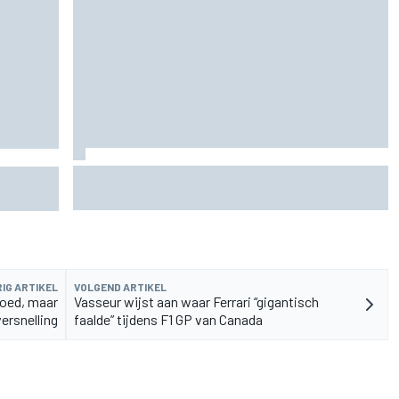
Waarom de McLaren MP4/8B een keerpunt had
voor
kunnen zijn voor de F1
IG ARTIKEL
VOLGEND ARTIKEL
goed, maar
Vasseur wijst aan waar Ferrari “gigantisch
ersnelling
faalde” tijdens F1 GP van Canada