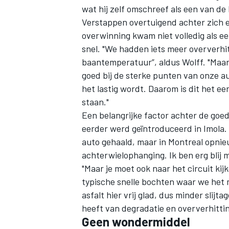
wat hij zelf omschreef als een van de b
Verstappen overtuigend achter zich 
overwinning kwam niet volledig als ee
snel. "We hadden iets meer oververh
baantemperatuur”, aldus Wolff. "Maar 
goed bij de sterke punten van onze au
het lastig wordt. Daarom is dit het 
staan."
Een belangrijke factor achter de goe
eerder werd geïntroduceerd in Imola. 
auto gehaald, maar in Montreal opn
achterwielophanging. Ik ben erg blij 
"Maar je moet ook naar het circuit kij
typische snelle bochten waar we het m
asfalt hier vrij glad, dus minder slijt
heeft van degradatie en oververhitti
Geen wondermiddel