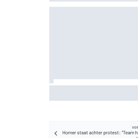
MEER RACEKLASSEN
"Iedereen was blij, behalve hij" – Franco
Colapinto deelt veelzeggende anekdote
Flavio Briatore
VOR
Horner staat achter protest: "Team h