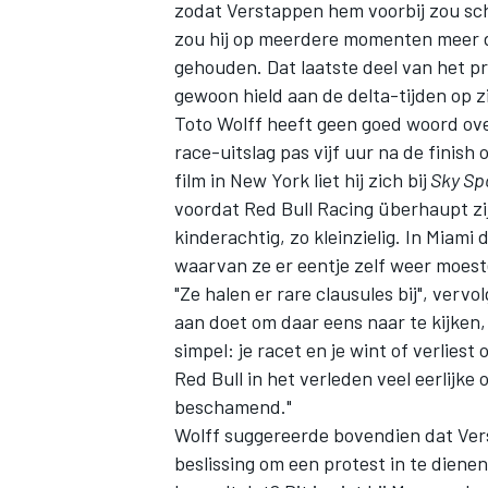
zodat Verstappen hem voorbij zou sch
zou hij op meerdere momenten meer d
gehouden. Dat laatste deel van het pro
gewoon hield aan de delta-tijden op zi
Toto Wolff heeft geen goed woord over
race-uitslag pas vijf uur na de finish
film in New York liet hij zich bij
Sky Sp
voordat
Red Bull Racing
überhaupt zijn
kinderachtig, zo kleinzielig. In Miami
waarvan ze er eentje zelf weer moest
"Ze halen er rare clausules bij", verv
aan doet om daar eens naar te kijken, 
simpel: je racet en je wint of verliest
Red Bull in het verleden veel eerlijk
beschamend."
Wolff suggereerde bovendien dat Vers
beslissing om een protest in te diene