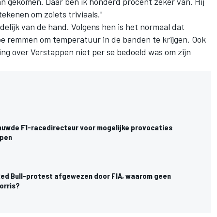
aan gekomen. Daar ben ik honderd procent zeker van. Hij
tekenen om zoiets triviaals."
elijk van de hand. Volgens hen is het normaal dat
toe remmen om temperatuur in de banden te krijgen. Ook
ng over Verstappen niet per se bedoeld was om zijn
huwde F1-racedirecteur voor mogelijke provocaties
ppen
 Red Bull-protest afgewezen door FIA, waarom geen
orris?