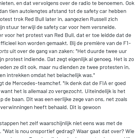
ieten, en dat vervolgens over de radio te benoemen. Ook
an tien autolengtes afstand tot de safety car hebben
test trok Red Bull later in, aangezien Russell zich
jn stuur terwijl de safety car voor hem versnelde.
 voor het protest van Red Bull, dat er toe leidde dat de
 officieel kon worden gemaakt. Bij de première van de F1-
orts
uit over de gang van zaken: "Het duurde twee uur
 protest indiende. Dat zegt eigenlijk al genoeg. Het is zo
 deden ze dit ook, maar nu dienden ze twee protesten in,
en intrekken omdat het belachelijk was."
olgt de Mercedes-teamchef. "Ik denk dat de FIA er goed
want het is allemaal zo vergezocht. Uiteindelijk is het
 op de baan. Dit was een eerlijke zege van ons, net zoals
e overwinningen heeft behaald. Dit is gewoon
tappen het zelf waarschijnlijk niet eens was met de
n. "Wat is nou onsportief gedrag? Waar gaat dat over? Wie