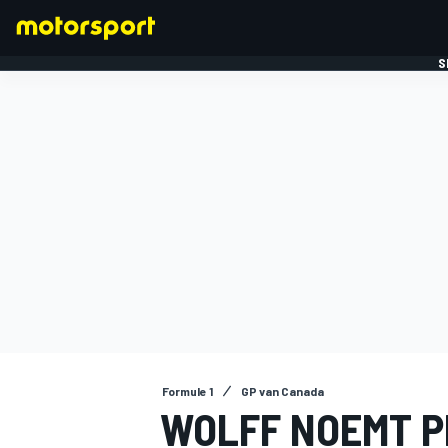
S
FORMULE 1
Formule 1
GP van Canada
WOLFF NOEMT P