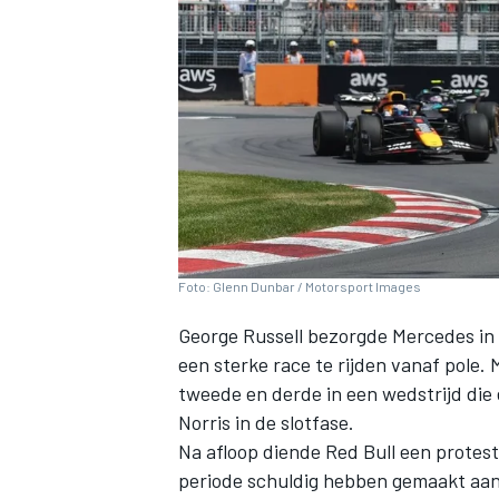
INDYCAR
Foto: Glenn Dunbar / Motorsport Images
George Russell
bezorgde
Mercedes
in
een sterke race te rijden vanaf pole.
tweede en derde in een wedstrijd die
Norris
in de slotfase.
WEC
DTM
Na afloop diende Red Bull een protest 
periode schuldig hebben gemaakt aan