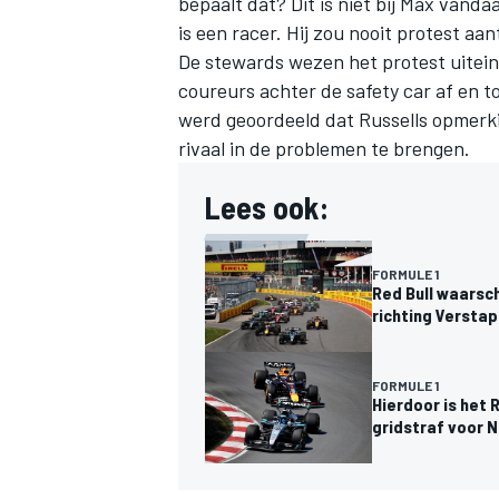
bepaalt dat? Dit is niet bij Max vand
is een racer. Hij zou nooit protest aan
De stewards wezen het protest uiteind
coureurs achter de safety car af en 
werd geoordeeld dat Russells opmerki
rivaal in de problemen te brengen.
Lees ook:
FORMULE 1
Red Bull waarsc
richting Versta
FORMULE 1
Hierdoor is het
gridstraf voor N