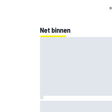
D
Net binnen
Hadjar spreekt van 'cultuurschok' na o
van Racing Bulls naar Red Bull