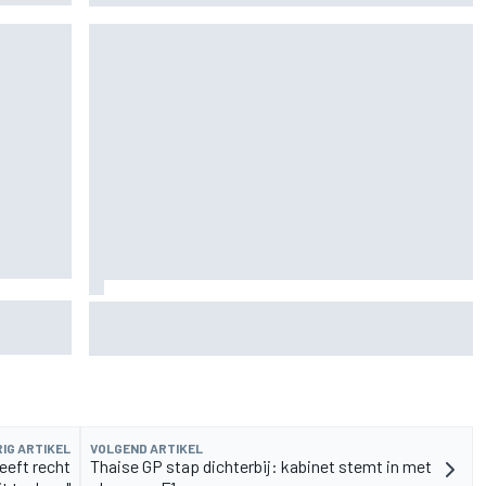
James Vowles onthult hoe F1-budgetplafond
 over
Williams raakt bij modernisering faciliteiten
IG ARTIKEL
VOLGEND ARTIKEL
eeft recht
Thaise GP stap dichterbij: kabinet stemt in met