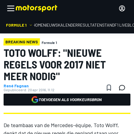
FORMULE 1
HOME
NIEUWS
KALENDER
RESULTATEN
STAND
F1 LIVEBL
BREAKING NEWS
Formule 1
TOTO WOLFF: "NIEUWE
REGELS VOOR 2017 NIET
MEER NODIG"
René Fagnan
Gepubliceerd:
20 apr 2016, 11:12
TOEVOEGEN ALS VOORKEURSBRON
De teambaas van de Mercedes-équipe, Toto Wolff,
denkt dat de nieuwe regels die gepland staan voor