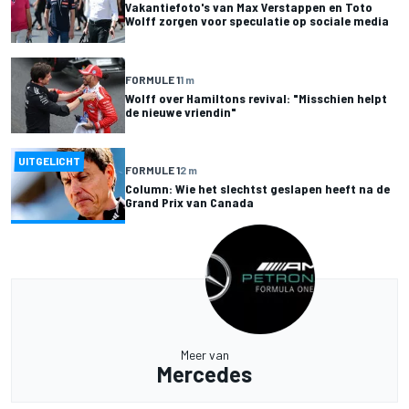
Vakantiefoto's van Max Verstappen en Toto
Wolff zorgen voor speculatie op sociale media
FORMULE 1
1 m
Wolff over Hamiltons revival: "Misschien helpt
de nieuwe vriendin"
UITGELICHT
FORMULE 1
2 m
Column: Wie het slechtst geslapen heeft na de
Grand Prix van Canada
Meer van
Mercedes