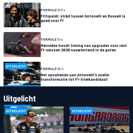
FORMULE 1
23 u
Fittipaldi: strijd tussen Antonelli en Russell is
goed voor F1
FORMULE 1
1 d
Mercedes houdt timing van upgrades voor rest
F1-seizoen 2026 nauwlettend in de gaten
UITGELICHT
FORMULE 1
8 d
Het opvallende aan Antonelli's snelle
transformatie tot F1-titelkandidaat
Uitgelicht
UITGELICHT
UITGELICHT