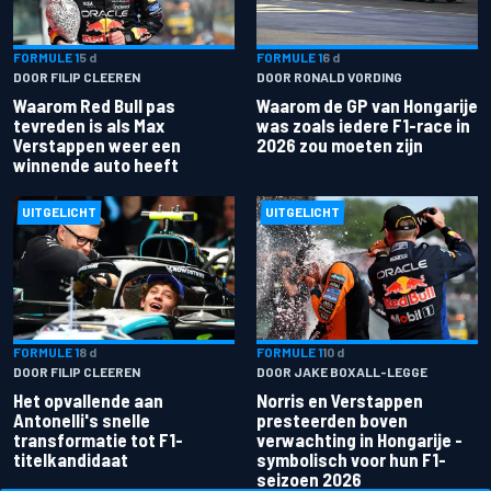
FORMULE 1
5 d
FORMULE 1
6 d
DOOR FILIP CLEEREN
DOOR RONALD VORDING
Waarom Red Bull pas
Waarom de GP van Hongarije
tevreden is als Max
was zoals iedere F1-race in
Verstappen weer een
2026 zou moeten zijn
winnende auto heeft
UITGELICHT
UITGELICHT
FORMULE 1
8 d
FORMULE 1
10 d
DOOR FILIP CLEEREN
DOOR JAKE BOXALL-LEGGE
Het opvallende aan
Norris en Verstappen
Antonelli's snelle
presteerden boven
transformatie tot F1-
verwachting in Hongarije -
titelkandidaat
symbolisch voor hun F1-
seizoen 2026