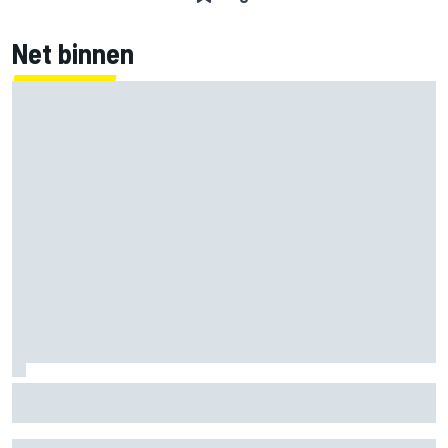
Net binnen
MotoGP Grand Prix van Groot-Brittannië 2026: tijden,
uitzending en meer