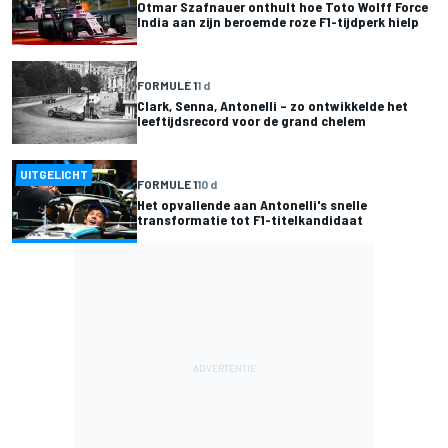
Otmar Szafnauer onthult hoe Toto Wolff Force
India aan zijn beroemde roze F1-tijdperk hielp
FORMULE 1
1 d
Clark, Senna, Antonelli – zo ontwikkelde het
leeftijdsrecord voor de grand chelem
UITGELICHT
FORMULE 1
10 d
Het opvallende aan Antonelli's snelle
transformatie tot F1-titelkandidaat