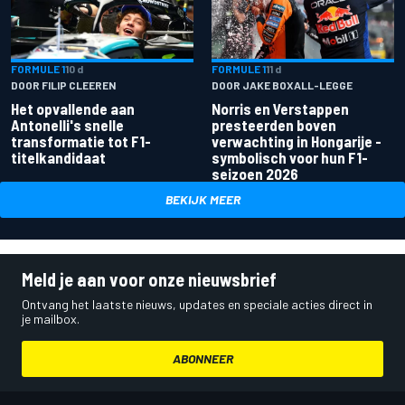
FORMULE 1
10 d
FORMULE 1
11 d
DOOR FILIP CLEEREN
DOOR JAKE BOXALL-LEGGE
Het opvallende aan
Norris en Verstappen
Antonelli's snelle
presteerden boven
transformatie tot F1-
verwachting in Hongarije -
titelkandidaat
symbolisch voor hun F1-
seizoen 2026
BEKIJK MEER
Meld je aan voor onze nieuwsbrief
Ontvang het laatste nieuws, updates en speciale acties direct in
je mailbox.
ABONNEER