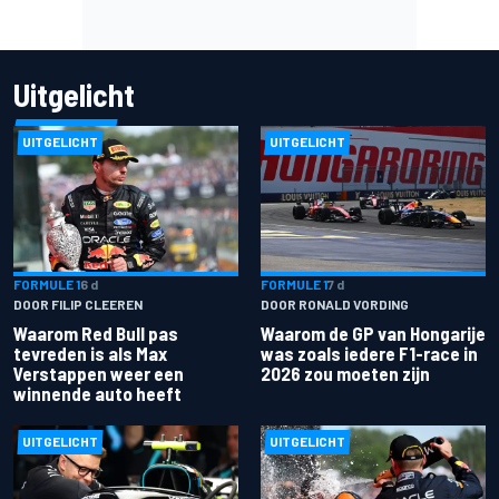
Uitgelicht
UITGELICHT
UITGELICHT
FORMULE 1
6 d
FORMULE 1
7 d
DOOR FILIP CLEEREN
DOOR RONALD VORDING
Waarom Red Bull pas
Waarom de GP van Hongarije
tevreden is als Max
was zoals iedere F1-race in
Verstappen weer een
2026 zou moeten zijn
winnende auto heeft
UITGELICHT
UITGELICHT