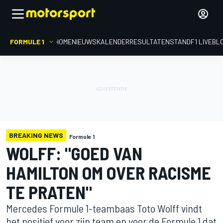
FORMULE 1
HOME
NIEUWS
KALENDER
RESULTATEN
STAND
F1 LIVEBL
BREAKING NEWS
Formule 1
WOLFF: "GOED VAN
HAMILTON OM OVER RACISME
TE PRATEN"
Mercedes Formule 1-teambaas Toto Wolff vindt
het positief voor zijn team en voor de Formule 1 dat