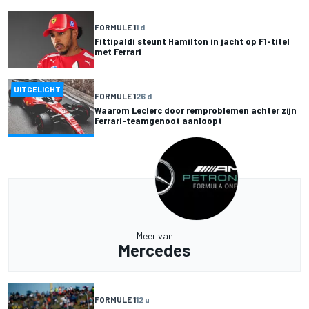
FORMULE 1
1 d
Fittipaldi steunt Hamilton in jacht op F1-titel
met Ferrari
UITGELICHT
FORMULE 1
26 d
Waarom Leclerc door remproblemen achter zijn
Ferrari-teamgenoot aanloopt
Meer van
Mercedes
FORMULE 1
12 u