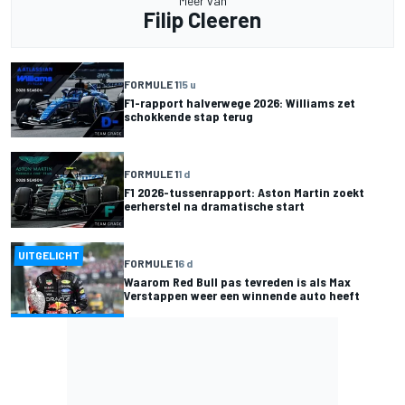
Meer van
Filip Cleeren
FORMULE 1
15 u
F1-rapport halverwege 2026: Williams zet
schokkende stap terug
FORMULE 1
1 d
F1 2026-tussenrapport: Aston Martin zoekt
eerherstel na dramatische start
UITGELICHT
FORMULE 1
6 d
Waarom Red Bull pas tevreden is als Max
Verstappen weer een winnende auto heeft