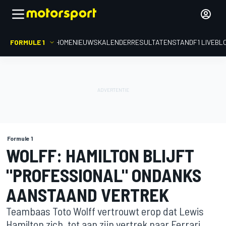
FORMULE 1
HOME
NIEUWS
KALENDER
RESULTATEN
STAND
F1 LIVEBL
Formule 1
WOLFF: HAMILTON BLIJFT
"PROFESSIONAL" ONDANKS
AANSTAAND VERTREK
Teambaas Toto Wolff vertrouwt erop dat Lewis
Hamilton zich, tot aan zijn vertrek naar Ferrari