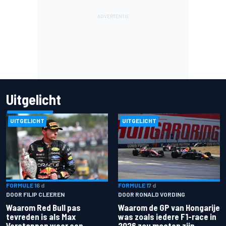
Uitgelicht
UITGELICHT
UITGELICHT
FORMULE 1
6 d
FORMULE 1
7 d
DOOR FILIP CLEEREN
DOOR RONALD VORDING
Waarom Red Bull pas
Waarom de GP van Hongarije
tevreden is als Max
was zoals iedere F1-race in
Verstappen weer een
2026 zou moeten zijn