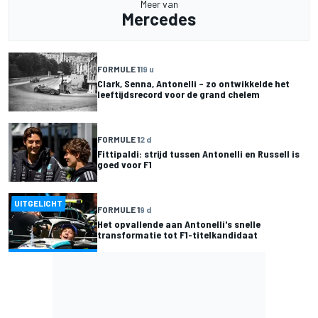
Meer van
Mercedes
FORMULE 1
19 u
Clark, Senna, Antonelli – zo ontwikkelde het
leeftijdsrecord voor de grand chelem
FORMULE 1
2 d
Fittipaldi: strijd tussen Antonelli en Russell is
goed voor F1
UITGELICHT
FORMULE 1
9 d
Het opvallende aan Antonelli's snelle
transformatie tot F1-titelkandidaat