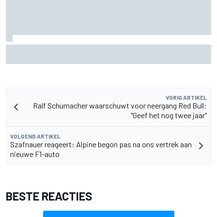
Marc Marquez: “Ik ben langzamer” in bochten die op
Silverstone mijn kracht waren
VORIG ARTIKEL
Ralf Schumacher waarschuwt voor neergang Red Bull:
"Geef het nog twee jaar"
VOLGEND ARTIKEL
Szafnauer reageert: Alpine begon pas na ons vertrek aan
nieuwe F1-auto
BESTE REACTIES