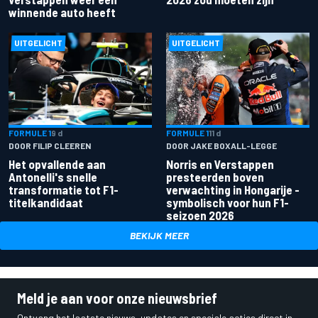
winnende auto heeft
UITGELICHT
UITGELICHT
FORMULE 1
9 d
FORMULE 1
11 d
DOOR FILIP CLEEREN
DOOR JAKE BOXALL-LEGGE
Het opvallende aan
Norris en Verstappen
Antonelli's snelle
presteerden boven
transformatie tot F1-
verwachting in Hongarije -
titelkandidaat
symbolisch voor hun F1-
seizoen 2026
BEKIJK MEER
Meld je aan voor onze nieuwsbrief
Ontvang het laatste nieuws, updates en speciale acties direct in