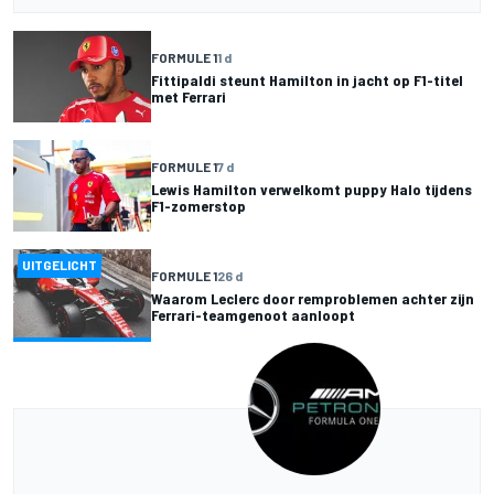
FORMULE 1
1 d
Fittipaldi steunt Hamilton in jacht op F1-titel
met Ferrari
FORMULE 1
7 d
Lewis Hamilton verwelkomt puppy Halo tijdens
F1-zomerstop
UITGELICHT
FORMULE 1
26 d
Waarom Leclerc door remproblemen achter zijn
Ferrari-teamgenoot aanloopt